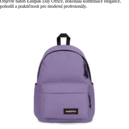
Objevte batoh Eastpak Day Office, dokonalá kombinace elegance,
pohodlí a praktičnosti pro moderní profesionály.