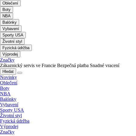
Oblečení
Boty
NBA
Balónky
Vybavení
Sporty USA
Životní styl
Fyzická údržba
Výprodej
Značky
Zákaznický servis ve Francie
Bezpečná platba
Snadné vracení
Hledat
Novinky
Oblečení
Boty
NBA
Balónky
Vybavení
Sporty USA
Životní styl
Fyzická údržba
Výprodej
Značky