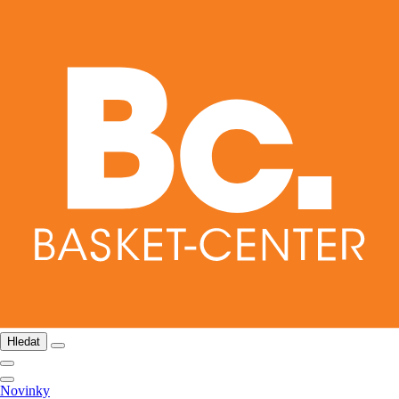
Hledat
Novinky