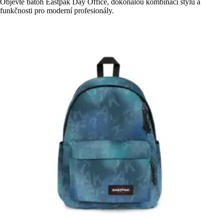
Objevte batoh Eastpak Day Office, dokonalou kombinaci stylu a
funkčnosti pro moderní profesionály.