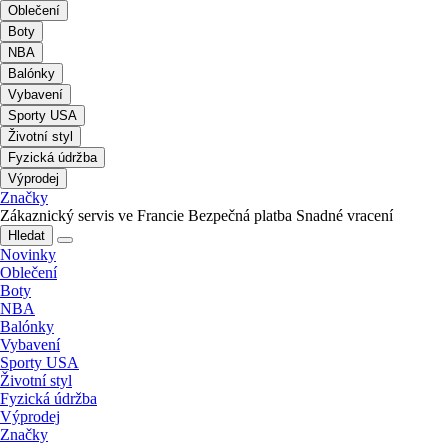
Oblečení
Boty
NBA
Balónky
Vybavení
Sporty USA
Životní styl
Fyzická údržba
Výprodej
Značky
Zákaznický servis ve Francie
Bezpečná platba
Snadné vracení
Hledat
Novinky
Oblečení
Boty
NBA
Balónky
Vybavení
Sporty USA
Životní styl
Fyzická údržba
Výprodej
Značky