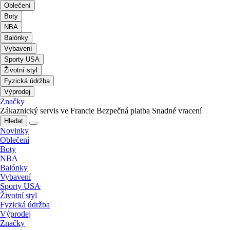
Oblečení
Boty
NBA
Balónky
Vybavení
Sporty USA
Životní styl
Fyzická údržba
Výprodej
Značky
Zákaznický servis ve Francie
Bezpečná platba
Snadné vracení
Hledat
Novinky
Oblečení
Boty
NBA
Balónky
Vybavení
Sporty USA
Životní styl
Fyzická údržba
Výprodej
Značky