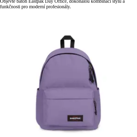
Objevte batoh Eastpak Day Office, dokonalou kombinaci stylu a
funkčnosti pro moderní profesionály.