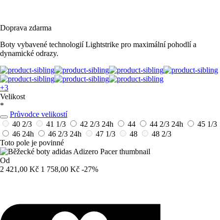
Doprava zdarma
Boty vybavené technologií Lightstrike pro maximální pohodlí a
dynamické odrazy.
+3
Velikost
*
Průvodce velikostí
40 2/3
41 1/3
42 2/3
24h
44
44 2/3
24h
45 1/3
46
24h
46 2/3
24h
47 1/3
48
48 2/3
Toto pole je povinné
Od
2 421,00 Kč
1 758,00 Kč
-27%