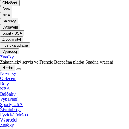
Oblečení
Boty
NBA
Balónky
Vybavení
Sporty USA
Životní styl
Fyzická údržba
Výprodej
Značky
Zákaznický servis ve Francie
Bezpečná platba
Snadné vracení
Hledat
Novinky
Oblečení
Boty
NBA
Balónky
Vybavení
Sporty USA
Životní styl
Fyzická údržba
Výprodej
Značky