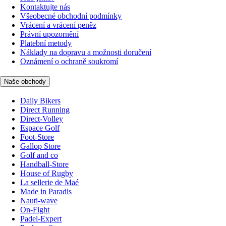
Kontaktujte nás
Všeobecné obchodní podmínky
Vrácení a vrácení peněz
Právní upozornění
Platební metody
Náklady na dopravu a možnosti doručení
Oznámení o ochraně soukromí
Naše obchody
Daily Bikers
Direct Running
Direct-Volley
Espace Golf
Foot-Store
Gallop Store
Golf and co
Handball-Store
House of Rugby
La sellerie de Maé
Made in Paradis
Nauti-wave
On-Fight
Padel-Expert