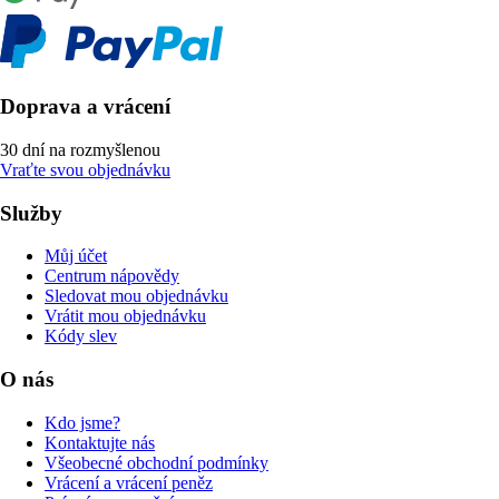
Doprava a vrácení
30 dní na rozmyšlenou
Vraťte svou objednávku
Služby
Můj účet
Centrum nápovědy
Sledovat mou objednávku
Vrátit mou objednávku
Kódy slev
O nás
Kdo jsme?
Kontaktujte nás
Všeobecné obchodní podmínky
Vrácení a vrácení peněz