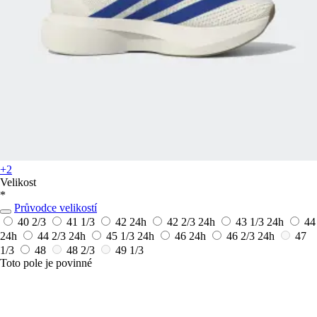
+2
Velikost
*
Průvodce velikostí
40 2/3
41 1/3
42
24h
42 2/3
24h
43 1/3
24h
44
24h
44 2/3
24h
45 1/3
24h
46
24h
46 2/3
24h
47
1/3
48
48 2/3
49 1/3
Toto pole je povinné