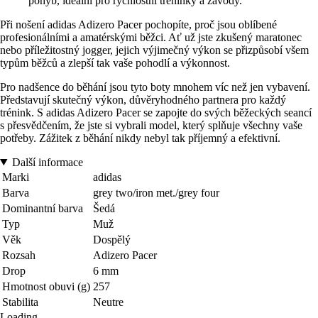
pohyb, ideální pro rychlostní tréninky a závody.
Při nošení adidas Adizero Pacer pochopíte, proč jsou oblíbené
profesionálními a amatérskými běžci. Ať už jste zkušený maratonec
nebo příležitostný jogger, jejich výjimečný výkon se přizpůsobí všem
typům běžců a zlepší tak vaše pohodlí a výkonnost.
Pro nadšence do běhání jsou tyto boty mnohem víc než jen vybavení.
Představují skutečný výkon, důvěryhodného partnera pro každý
trénink. S adidas Adizero Pacer se zapojte do svých běžeckých seancí
s přesvědčením, že jste si vybrali model, který splňuje všechny vaše
potřeby. Zážitek z běhání nikdy nebyl tak příjemný a efektivní.
Další informace
Marki
adidas
Barva
grey two/iron met./grey four
Dominantní barva
Šedá
Typ
Muž
Věk
Dospělý
Rozsah
Adizero Pacer
Drop
6 mm
Hmotnost obuvi (g)
257
Stabilita
Neutre
Loading...