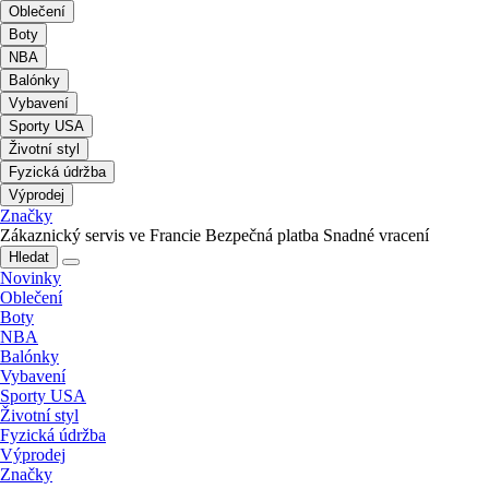
Oblečení
Boty
NBA
Balónky
Vybavení
Sporty USA
Životní styl
Fyzická údržba
Výprodej
Značky
Zákaznický servis ve Francie
Bezpečná platba
Snadné vracení
Hledat
Novinky
Oblečení
Boty
NBA
Balónky
Vybavení
Sporty USA
Životní styl
Fyzická údržba
Výprodej
Značky