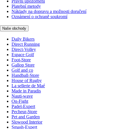
Právní upozornění
Platební metody
Náklady na dopravu a možnosti doručení
Oznámení o ochraně soukromí
Naše obchody
Daily Bikers
Direct Running
Direct-Volley
Espace Golf
Foot-Store
Gallop Store
Golf and co
Handball-Store
House of Rugby
La sellerie de Maé
Made in Paradis
Nauti-wave
On-Fight
Padel-Expert
Pecheur-Store
Pet and Garden
Slowood Interior
Smash-Expert