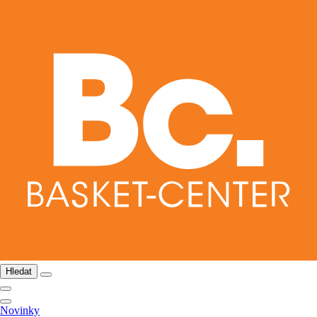
Hledat
Novinky