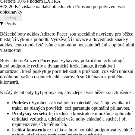
Ušetřete 10%
s kódem
EXTRA
+78,20 Kč
ziskate na dalsi objednavku
Pripsano po potvrzeni vasi
objednavky
Loading...
Popis
Běžecké boty adidas Adizero Pacer jsou speciálně navrženy pro běžce
hledající výkon a pohodlí. Využívající inovace a dovednosti značky
adidas, tento model ztělesňuje samotnou podstatu běhání s optimálními
vlastnostmi.
Boty adidas Adizero Pacer jsou vybaveny pokročilou technologií,
která podporuje rychlý a dynamický krok. Integrují reaktivní
amortizaci, která poskytuje pocit lehkosti a pružnosti, což vám umožní
dosáhnout vašich osobních cílů a zároveň snížit únavu v průběhu
kilometrů.
Každý detail boty byl promyšlen, aby zlepšil vaši běžeckou zkušenost:
Podešev:
Vyrobena z kvalitních materiálů, zajišťuje vynikající
trakci na různých površích, což garantuje optimální přilnavost.
Prodyšný svršek:
Její vzdušná konstrukce umožňuje optimální
cirkulaci vzduchu, udržující vaše nohy chladné a suché, i při
nejintenzivnějších trénincích.
Lehká konstrukce:
Lehkost boty pomáhá podporovat rychlejší