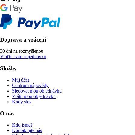
Doprava a vrácení
30 dní na rozmyšlenou
Vraťte svou objednávku
Služby
Můj účet
Centrum nápovědy
Sledovat mou objednávku
Vrátit mou objednávku
Kódy slev
O nás
Kdo jsme?
Kontaktujte nás