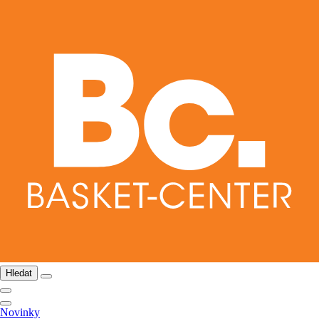
Hledat
Novinky