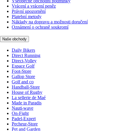
Všeobecné obchodní podmínky
Vrácení a vrácení peněz
Právní upozornění
Platební metody
Náklady na dopravu a možnosti doručení
Oznámení o ochraně soukromí
Naše obchody
Daily Bikers
Direct Running
Direct-Volley
Espace Golf
Foot-Store
Gallop Store
Golf and co
Handball-Store
House of Rugby
La sellerie de Maé
Made in Paradis
Nauti-wave
On-Fight
Padel-Expert
Pecheur-Store
Pet and Garden