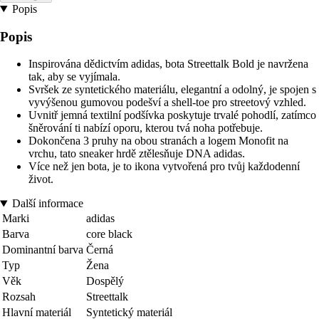
Popis
Popis
Inspirována dědictvím adidas, bota Streettalk Bold je navržena
tak, aby se vyjímala.
Svršek ze syntetického materiálu, elegantní a odolný, je spojen s
vyvýšenou gumovou podešví a shell-toe pro streetový vzhled.
Uvnitř jemná textilní podšívka poskytuje trvalé pohodlí, zatímco
šněrování ti nabízí oporu, kterou tvá noha potřebuje.
Dokončena 3 pruhy na obou stranách a logem Monofit na
vrchu, tato sneaker hrdě ztělesňuje DNA adidas.
Více než jen bota, je to ikona vytvořená pro tvůj každodenní
život.
Další informace
Marki
adidas
Barva
core black
Dominantní barva
Černá
Typ
Žena
Věk
Dospělý
Rozsah
Streettalk
Hlavní materiál
Syntetický materiál