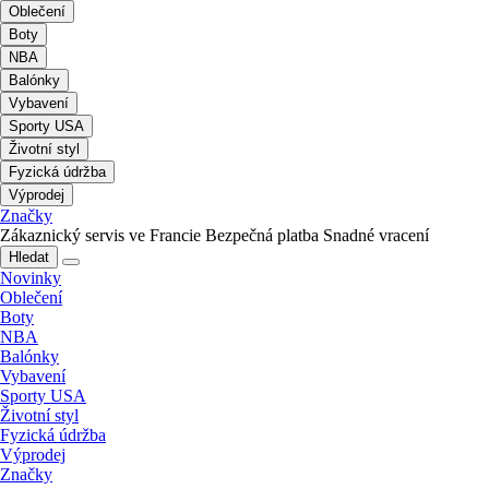
Oblečení
Boty
NBA
Balónky
Vybavení
Sporty USA
Životní styl
Fyzická údržba
Výprodej
Značky
Zákaznický servis ve Francie
Bezpečná platba
Snadné vracení
Hledat
Novinky
Oblečení
Boty
NBA
Balónky
Vybavení
Sporty USA
Životní styl
Fyzická údržba
Výprodej
Značky