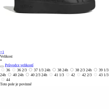
+1
Velikost
*
Průvodce velikostí
36
36 2/3
37 1/3
24h
38
24h
38 2/3
24h
39 1/3
24h
40
24h
40 2/3
24h
41 1/3
42
42 2/3
43 1/3
44
Toto pole je povinné