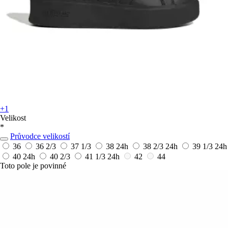
+1
Velikost
*
Průvodce velikostí
36
36 2/3
37 1/3
38
24h
38 2/3
24h
39 1/3
24h
40
24h
40 2/3
41 1/3
24h
42
44
Toto pole je povinné