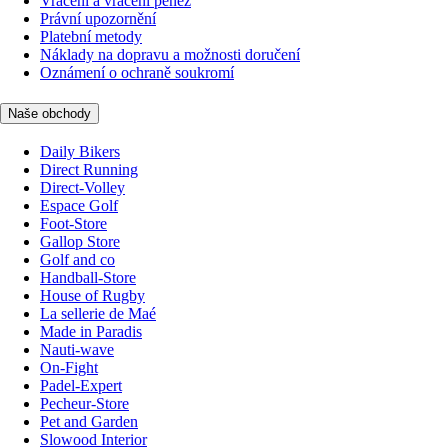
Vrácení a vrácení peněz
Právní upozornění
Platební metody
Náklady na dopravu a možnosti doručení
Oznámení o ochraně soukromí
Naše obchody
Daily Bikers
Direct Running
Direct-Volley
Espace Golf
Foot-Store
Gallop Store
Golf and co
Handball-Store
House of Rugby
La sellerie de Maé
Made in Paradis
Nauti-wave
On-Fight
Padel-Expert
Pecheur-Store
Pet and Garden
Slowood Interior