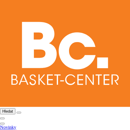
Hledat
Novinky