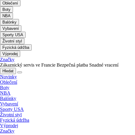
Oblečení
Boty
NBA
Balónky
Vybavení
Sporty USA
Životní styl
Fyzická údržba
Výprodej
Značky
Zákaznický servis ve Francie
Bezpečná platba
Snadné vracení
Hledat
Novinky
Oblečení
Boty
NBA
Balónky
Vybavení
Sporty USA
Životní styl
Fyzická údržba
Výprodej
Značky