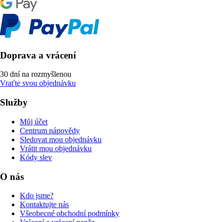
Doprava a vrácení
30 dní na rozmyšlenou
Vraťte svou objednávku
Služby
Můj účet
Centrum nápovědy
Sledovat mou objednávku
Vrátit mou objednávku
Kódy slev
O nás
Kdo jsme?
Kontaktujte nás
Všeobecné obchodní podmínky