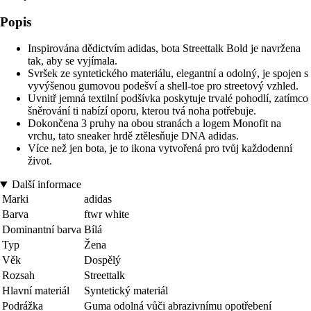
Popis
Inspirována dědictvím adidas, bota Streettalk Bold je navržena
tak, aby se vyjímala.
Svršek ze syntetického materiálu, elegantní a odolný, je spojen s
vyvýšenou gumovou podešví a shell-toe pro streetový vzhled.
Uvnitř jemná textilní podšívka poskytuje trvalé pohodlí, zatímco
šněrování ti nabízí oporu, kterou tvá noha potřebuje.
Dokončena 3 pruhy na obou stranách a logem Monofit na
vrchu, tato sneaker hrdě ztělesňuje DNA adidas.
Více než jen bota, je to ikona vytvořená pro tvůj každodenní
život.
Další informace
Marki
adidas
Barva
ftwr white
Dominantní barva
Bílá
Typ
Žena
Věk
Dospělý
Rozsah
Streettalk
Hlavní materiál
Syntetický materiál
Podrážka
Guma odolná vůči abrazivnímu opotřebení