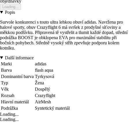
objednavky
Loading...
Popis
Survole konkurenci s touto ultra lehkou obuví adidas. Navržena pro
halové sporty, obuv Crazyflight 6 má svršek z prodyšné síťoviny a
měkkou podšívku. Připravená tě vystřelit a tlumit každé dopad, střední
podrážka BOOST je obklopena EVA pro maximální stabilitu při
bočních pohybech. Středně vysoký střih zpevňuje podporu kolem
kotníku.
Další informace
Marki
adidas
Barva
flash aqua
Dominantní barva
Tyrkysová
Typ
Žena
Věk
Dospělý
Rozsah
Crazyflight
Hlavní materiál
AirMesh
Podrážka
Syntetický materiál
Loading...
Loading...