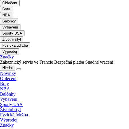
Oblečení
Boty
NBA
Balónky
Vybavení
Sporty USA
Životní styl
Fyzická údržba
Výprodej
Značky
Zákaznický servis ve Francie
Bezpečná platba
Snadné vracení
Hledat
Novinky
Oblečení
Boty
NBA
Balónky
Vybavení
Sporty USA
Životní styl
Fyzická údržba
Výprodej
Značky