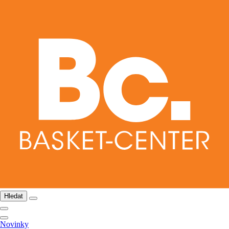
Hledat
Novinky