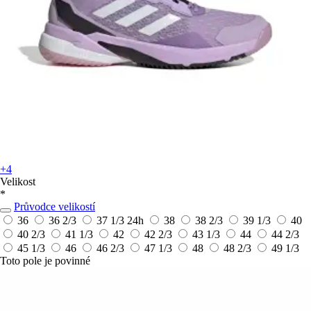
+4
Velikost
*
Průvodce velikostí
36
36 2/3
37 1/3
24h
38
38 2/3
39 1/3
40
40 2/3
41 1/3
42
42 2/3
43 1/3
44
44 2/3
45 1/3
46
46 2/3
47 1/3
48
48 2/3
49 1/3
Toto pole je povinné