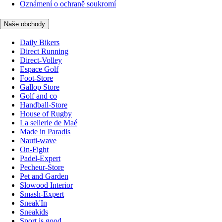
Oznámení o ochraně soukromí
Naše obchody
Daily Bikers
Direct Running
Direct-Volley
Espace Golf
Foot-Store
Gallop Store
Golf and co
Handball-Store
House of Rugby
La sellerie de Maé
Made in Paradis
Nauti-wave
On-Fight
Padel-Expert
Pecheur-Store
Pet and Garden
Slowood Interior
Smash-Expert
Sneak'In
Sneakids
Sport is good