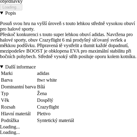
objednavky
Loading...
Popis
Posuň svou hru na vyšší úroveň s touto lehkou středně vysokou obuví
pro halové sporty.
Přeskoč konkurenci s touto super lehkou obuví adidas. Navržena pro
halové sporty, obuv Crazyflight 6 má prodyšný síťovaný svršek a
měkkou podšívku. Připravená tě vystřelit a tlumit každé dopadnutí,
mezipodešev BOOST je obklopena EVA pro maximální stabilitu při
bočních pohybech. Středně vysoký střih posiluje oporu kolem kotníku.
Další informace
Marki
adidas
Barva
ftwr white
Dominantní barva
Bílá
Typ
Žena
Věk
Dospělý
Rozsah
Crazyflight
Hlavní materiál
Pletivo
Podrážka
Syntetický materiál
Loading...
Loading...