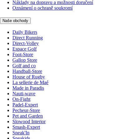
Náklady na dopravu a možnosti doručení
Oznámení o ochraně soukromí
Naše obchody
Daily Bikers
Direct Running
Direct-Volley
Espace Golf
Foot-Store
Gallop Store
Golf and co
Handball-Store
House of Rugby
La sellerie de Maé
Made in Paradis
Nauti-wave
On-Fight
Padel-Expert
Pecheur-Store
Pet and Garden
Slowood Interior
Smash-Expert
Sneak'In
Sneakids