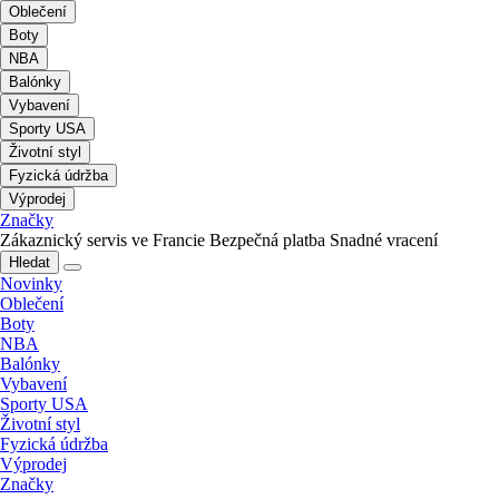
Oblečení
Boty
NBA
Balónky
Vybavení
Sporty USA
Životní styl
Fyzická údržba
Výprodej
Značky
Zákaznický servis ve Francie
Bezpečná platba
Snadné vracení
Hledat
Novinky
Oblečení
Boty
NBA
Balónky
Vybavení
Sporty USA
Životní styl
Fyzická údržba
Výprodej
Značky