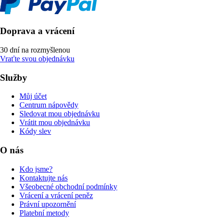
Doprava a vrácení
30 dní na rozmyšlenou
Vraťte svou objednávku
Služby
Můj účet
Centrum nápovědy
Sledovat mou objednávku
Vrátit mou objednávku
Kódy slev
O nás
Kdo jsme?
Kontaktujte nás
Všeobecné obchodní podmínky
Vrácení a vrácení peněz
Právní upozornění
Platební metody