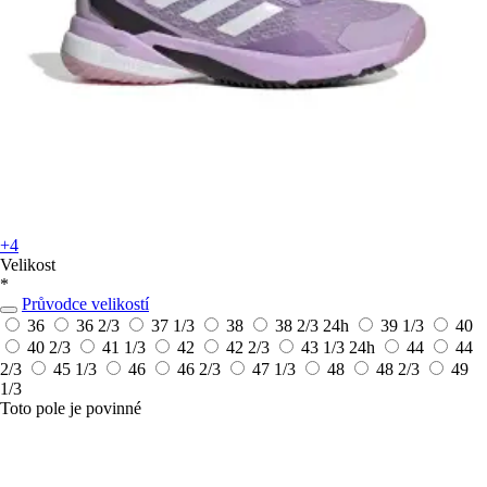
+4
Velikost
*
Průvodce velikostí
36
36 2/3
37 1/3
38
38 2/3
24h
39 1/3
40
40 2/3
41 1/3
42
42 2/3
43 1/3
24h
44
44
2/3
45 1/3
46
46 2/3
47 1/3
48
48 2/3
49
1/3
Toto pole je povinné