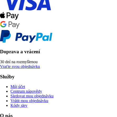
Doprava a vrácení
30 dní na rozmyšlenou
Vraťte svou objednávku
Služby
Můj účet
Centrum nápovědy
Sledovat mou objednávku
Vrátit mou objednávku
Kódy slev
O nás