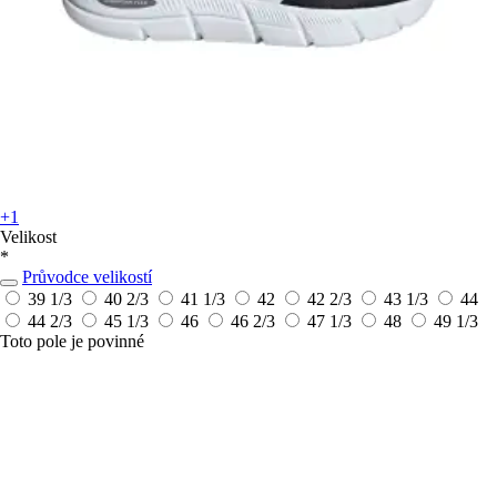
+1
Velikost
*
Průvodce velikostí
39 1/3
40 2/3
41 1/3
42
42 2/3
43 1/3
44
44 2/3
45 1/3
46
46 2/3
47 1/3
48
49 1/3
Toto pole je povinné