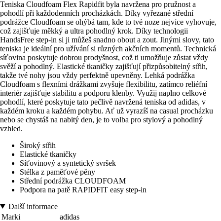
Teniska Cloudfoam Flex Rapidfit byla navržena pro pružnost a
pohodlí při každodenních procházkách. Díky vyřezané střední
podrážce Cloudfoam se ohýbá tam, kde to tvé noze nejvíce vyhovuje,
což zajišťuje měkký a ultra pohodlný krok. Díky technologii
HandsFree step-in si ji můžeš snadno obout a zout. Jinými slovy, tato
teniska je ideální pro užívání si různých akčních momentů. Technická
síťovina poskytuje dobrou prodyšnost, což ti umožňuje zůstat vždy
svěží a pohodlný. Elastické tkaničky zajišťují přizpůsobitelný střih,
takže tvé nohy jsou vždy perfektně upevněny. Lehká podrážka
Cloudfoam s flexními drážkami zvyšuje flexibilitu, zatímco reliéfní
interiér zajišťuje stabilitu a podporu klenby. Využij naplno celkové
pohodlí, které poskytuje tato pečlivě navržená teniska od adidas, v
každém kroku a každém pohybu. Ať už vyrazíš na casual procházku
nebo se chystáš na nabitý den, je to volba pro stylový a pohodlný
vzhled.
Široký střih
Elastické tkaničky
Síťovinový a syntetický svršek
Stélka z paměťové pěny
Střední podrážka CLOUDFOAM
Podpora na patě RAPIDFIT easy step-in
Další informace
Marki
adidas