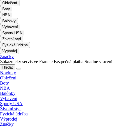
Oblečení
Boty
NBA
Balónky
Vybavení
Sporty USA
Životní styl
Fyzická údržba
Výprodej
Značky
Zákaznický servis ve Francie
Bezpečná platba
Snadné vracení
Hledat
Novinky
Oblečení
Boty
NBA
Balónky
Vybavení
Sporty USA
Životní styl
Fyzická údržba
Výprodej
Značky