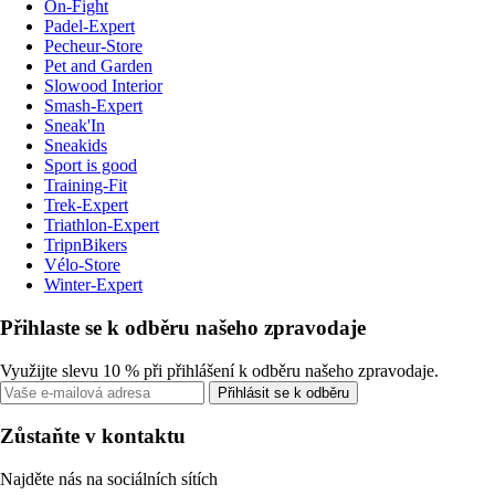
On-Fight
Padel-Expert
Pecheur-Store
Pet and Garden
Slowood Interior
Smash-Expert
Sneak'In
Sneakids
Sport is good
Training-Fit
Trek-Expert
Triathlon-Expert
TripnBikers
Vélo-Store
Winter-Expert
Přihlaste se k odběru našeho zpravodaje
Využijte slevu 10 % při přihlášení k odběru našeho zpravodaje.
Přihlásit se k odběru
Zůstaňte v kontaktu
Najděte nás na sociálních sítích