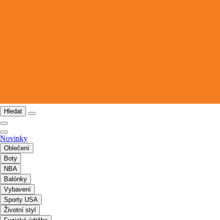
Hledat
Novinky
Oblečení
Boty
NBA
Balónky
Vybavení
Sporty USA
Životní styl