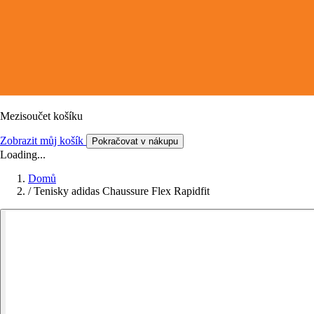
Mezisoučet košíku
Zobrazit můj košík
Pokračovat v nákupu
Loading...
Domů
/
Tenisky adidas Chaussure Flex Rapidfit