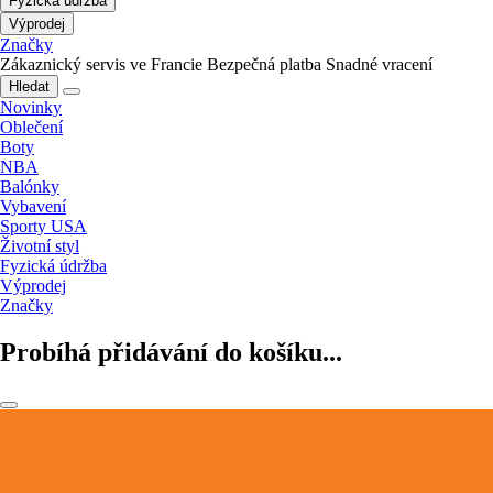
Fyzická údržba
Výprodej
Značky
Zákaznický servis ve Francie
Bezpečná platba
Snadné vracení
Hledat
Novinky
Oblečení
Boty
NBA
Balónky
Vybavení
Sporty USA
Životní styl
Fyzická údržba
Výprodej
Značky
Probíhá přidávání do košíku...