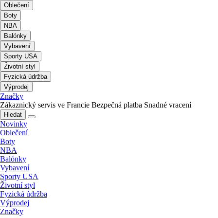
Oblečení
Boty
NBA
Balónky
Vybavení
Sporty USA
Životní styl
Fyzická údržba
Výprodej
Značky
Zákaznický servis ve Francie
Bezpečná platba
Snadné vracení
Hledat
Novinky
Oblečení
Boty
NBA
Balónky
Vybavení
Sporty USA
Životní styl
Fyzická údržba
Výprodej
Značky