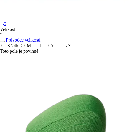
+-2
Velikost
*
Průvodce velikostí
S
24h
M
L
XL
2XL
Toto pole je povinné