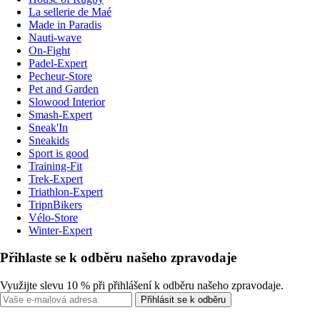
La sellerie de Maé
Made in Paradis
Nauti-wave
On-Fight
Padel-Expert
Pecheur-Store
Pet and Garden
Slowood Interior
Smash-Expert
Sneak'In
Sneakids
Sport is good
Training-Fit
Trek-Expert
Triathlon-Expert
TripnBikers
Vélo-Store
Winter-Expert
Přihlaste se k odběru našeho zpravodaje
Využijte slevu 10 % při přihlášení k odběru našeho zpravodaje.
Přihlásit se k odběru