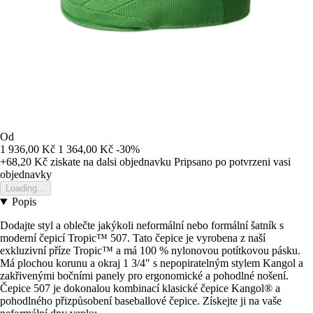
Od
1 936,00 Kč
1 364,00 Kč
-30%
+68,20 Kč
ziskate na dalsi objednavku
Pripsano po potvrzeni vasi
objednavky
Loading...
Popis
Dodajte styl a oblečte jakýkoli neformální nebo formální šatník s
moderní čepicí Tropic™ 507. Tato čepice je vyrobena z naší
exkluzivní příze Tropic™ a má 100 % nylonovou potítkovou pásku.
Má plochou korunu a okraj 1 3/4" s nepopiratelným stylem Kangol a
zakřivenými bočními panely pro ergonomické a pohodlné nošení.
Čepice 507 je dokonalou kombinací klasické čepice Kangol® a
pohodlného přizpůsobení baseballové čepice. Získejte ji na vaše