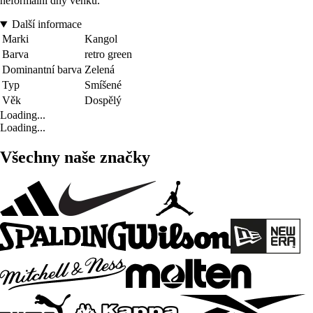
neformální dny venku.
Další informace
Marki
Kangol
Barva
retro green
Dominantní barva
Zelená
Typ
Smíšené
Věk
Dospělý
Loading...
Loading...
Všechny naše značky