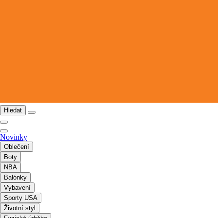
Hledat
Novinky
Oblečení
Boty
NBA
Balónky
Vybavení
Sporty USA
Životní styl