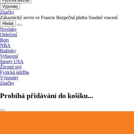
Fyzická údržba
Výprodej
Značky
Zákaznický servis ve Francie
Bezpečná platba
Snadné vracení
Hledat
Novinky
Oblečení
Boty
NBA
Balónky
Vybavení
Sporty USA
Životní styl
Fyzická údržba
Výprodej
Značky
Probíhá přidávání do košíku...