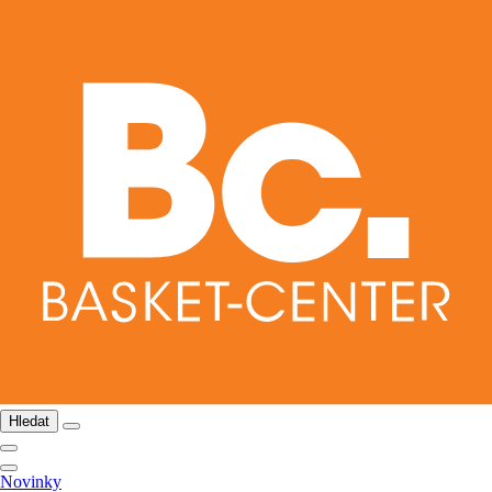
Hledat
Novinky