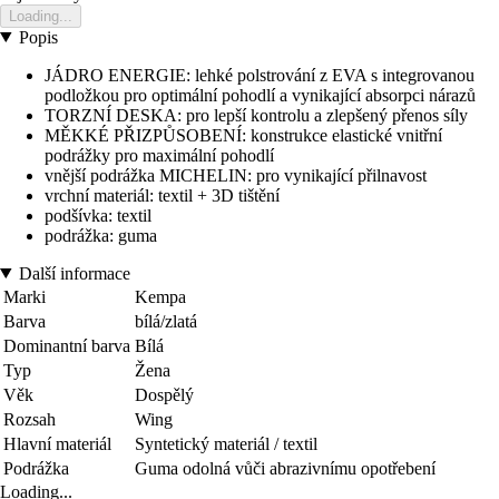
Loading...
Popis
JÁDRO ENERGIE: lehké polstrování z EVA s integrovanou
podložkou pro optimální pohodlí a vynikající absorpci nárazů
TORZNÍ DESKA: pro lepší kontrolu a zlepšený přenos síly
MĚKKÉ PŘIZPŮSOBENÍ: konstrukce elastické vnitřní
podrážky pro maximální pohodlí
vnější podrážka MICHELIN: pro vynikající přilnavost
vrchní materiál: textil + 3D tištění
podšívka: textil
podrážka: guma
Další informace
Marki
Kempa
Barva
bílá/zlatá
Dominantní barva
Bílá
Typ
Žena
Věk
Dospělý
Rozsah
Wing
Hlavní materiál
Syntetický materiál / textil
Podrážka
Guma odolná vůči abrazivnímu opotřebení
Loading...