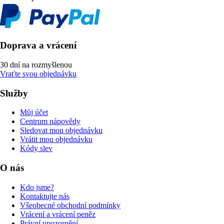
Doprava a vrácení
30 dní na rozmyšlenou
Vraťte svou objednávku
Služby
Můj účet
Centrum nápovědy
Sledovat mou objednávku
Vrátit mou objednávku
Kódy slev
O nás
Kdo jsme?
Kontaktujte nás
Všeobecné obchodní podmínky
Vrácení a vrácení peněz
Právní upozornění