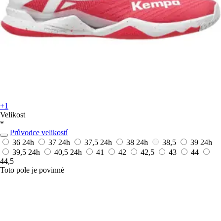
+1
Velikost
*
Průvodce velikostí
36
24h
37
24h
37,5
24h
38
24h
38,5
39
24h
39,5
24h
40,5
24h
41
42
42,5
43
44
44,5
Toto pole je povinné