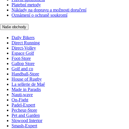
Platební metody
Náklady na dopravu a možnosti doručení
Oznámení o ochraně soukromí
Naše obchody
Daily Bikers
Direct Running
Direct-Volley
Espace Golf
Foot-Store
Gallop Store
Golf and co
Handball-Store
House of Rugby
La sellerie de Maé
Made in Paradis
Nauti-wave
On-Fight
Padel-Expert
Pecheur-Store
Pet and Garden
Slowood Interior
Smash-Expert