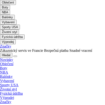
Oblečení
Boty
NBA
Balónky
Vybavení
Sporty USA
Životní styl
Fyzická údržba
Výprodej
Značky
Zákaznický servis ve Francie
Bezpečná platba
Snadné vracení
Hledat
Novinky
Oblečení
Boty
NBA
Balónky
Vybavení
Sporty USA
Životní styl
Fyzická údržba
Výprodej
Značky