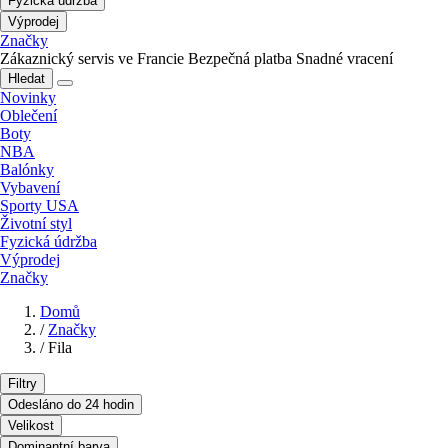
Fyzická údržba
Výprodej
Značky
Zákaznický servis ve Francie
Bezpečná platba
Snadné vracení
Hledat
Novinky
Oblečení
Boty
NBA
Balónky
Vybavení
Sporty USA
Životní styl
Fyzická údržba
Výprodej
Značky
Domů
/
Značky
/
Fila
Filtry
Odesláno do 24 hodin
Velikost
Dominantní barva