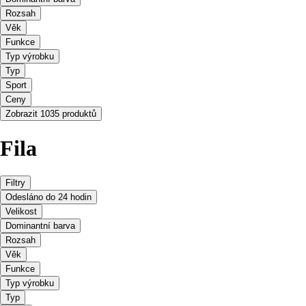
Rozsah
Věk
Funkce
Typ výrobku
Typ
Sport
Ceny
Zobrazit 1035 produktů
Fila
Filtry
Odesláno do 24 hodin
Velikost
Dominantní barva
Rozsah
Věk
Funkce
Typ výrobku
Typ