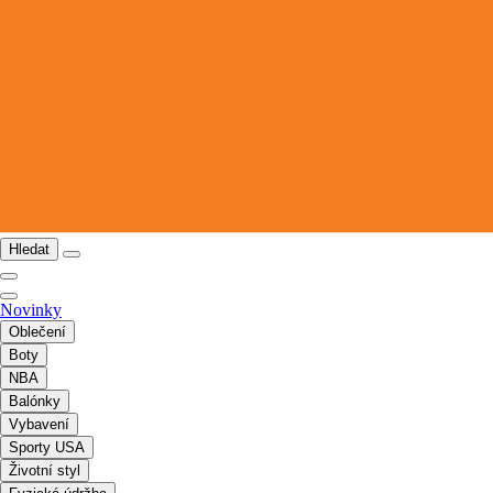
Hledat
Novinky
Oblečení
Boty
NBA
Balónky
Vybavení
Sporty USA
Životní styl