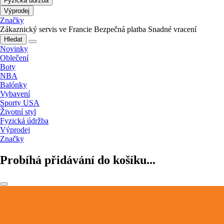
Fyzická údržba
Výprodej
Značky
Zákaznický servis ve Francie
Bezpečná platba
Snadné vracení
Hledat
Novinky
Oblečení
Boty
NBA
Balónky
Vybavení
Sporty USA
Životní styl
Fyzická údržba
Výprodej
Značky
Probíhá přidávání do košíku...