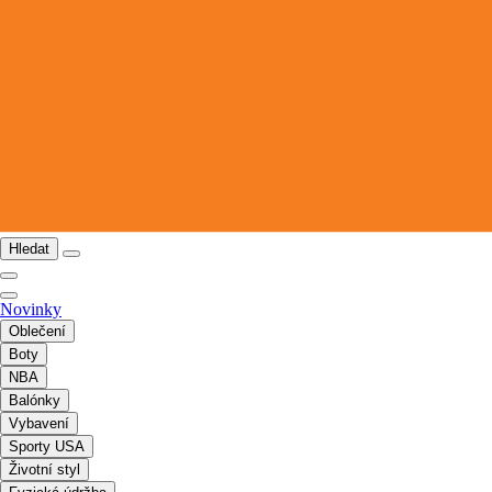
Hledat
Novinky
Oblečení
Boty
NBA
Balónky
Vybavení
Sporty USA
Životní styl