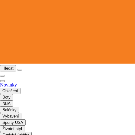
Hledat
Novinky
Oblečení
Boty
NBA
Balónky
Vybavení
Sporty USA
Životní styl