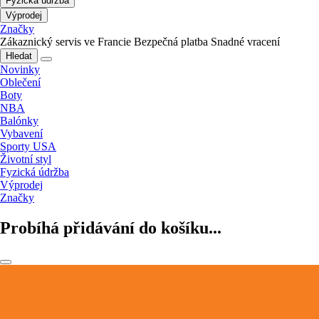
Fyzická údržba
Výprodej
Značky
Zákaznický servis ve Francie
Bezpečná platba
Snadné vracení
Hledat
Novinky
Oblečení
Boty
NBA
Balónky
Vybavení
Sporty USA
Životní styl
Fyzická údržba
Výprodej
Značky
Probíhá přidávání do košíku...