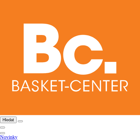
Hledat
Novinky