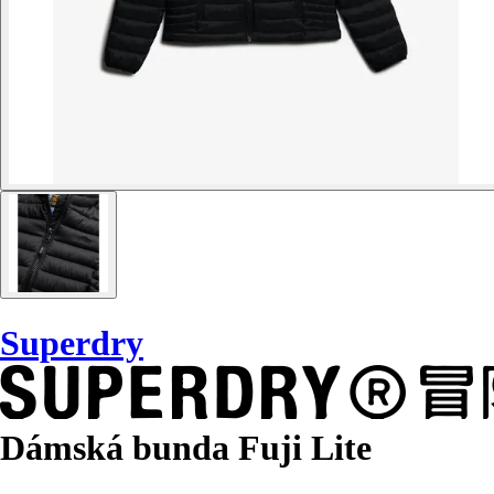
Superdry
Dámská bunda Fuji Lite