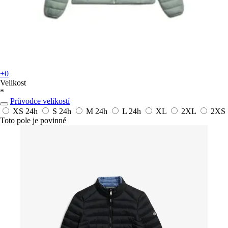
+0
Velikost
*
Průvodce velikostí
XS
24h
S
24h
M
24h
L
24h
XL
2XL
2XS
Toto pole je povinné