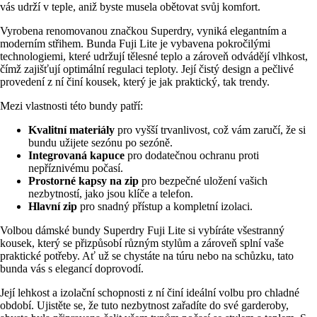
vás udrží v teple, aniž byste musela obětovat svůj komfort.
Vyrobena renomovanou značkou Superdry, vyniká elegantním a
moderním střihem. Bunda Fuji Lite je vybavena pokročilými
technologiemi, které udržují tělesné teplo a zároveň odvádějí vlhkost,
čímž zajišťují optimální regulaci teploty. Její čistý design a pečlivé
provedení z ní činí kousek, který je jak praktický, tak trendy.
Mezi vlastnosti této bundy patří:
Kvalitní materiály
pro vyšší trvanlivost, což vám zaručí, že si
bundu užijete sezónu po sezóně.
Integrovaná kapuce
pro dodatečnou ochranu proti
nepříznivému počasí.
Prostorné kapsy na zip
pro bezpečné uložení vašich
nezbytností, jako jsou klíče a telefon.
Hlavní zip
pro snadný přístup a kompletní izolaci.
Volbou dámské bundy Superdry Fuji Lite si vybíráte všestranný
kousek, který se přizpůsobí různým stylům a zároveň splní vaše
praktické potřeby. Ať už se chystáte na túru nebo na schůzku, tato
bunda vás s elegancí doprovodí.
Její lehkost a izolační schopnosti z ní činí ideální volbu pro chladné
období. Ujistěte se, že tuto nezbytnost zařadíte do své garderoby,