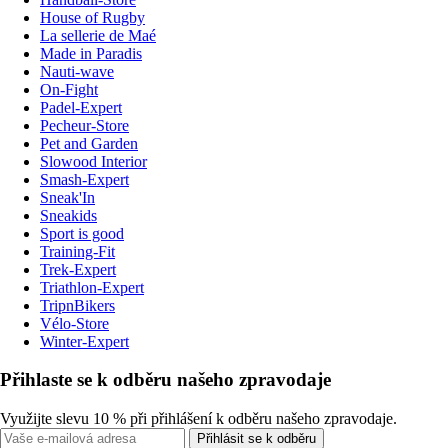
House of Rugby
La sellerie de Maé
Made in Paradis
Nauti-wave
On-Fight
Padel-Expert
Pecheur-Store
Pet and Garden
Slowood Interior
Smash-Expert
Sneak'In
Sneakids
Sport is good
Training-Fit
Trek-Expert
Triathlon-Expert
TripnBikers
Vélo-Store
Winter-Expert
Přihlaste se k odběru našeho zpravodaje
Využijte slevu 10 % při přihlášení k odběru našeho zpravodaje.
Přihlásit se k odběru