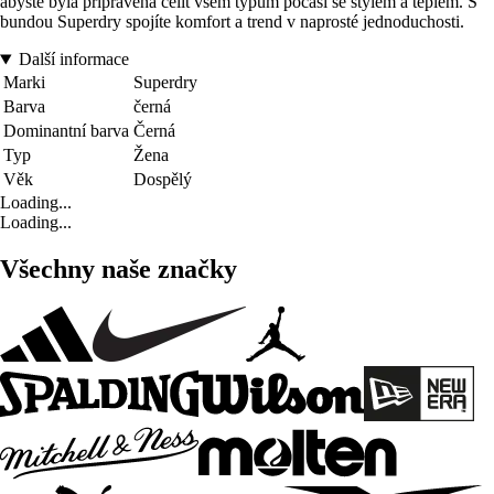
abyste byla připravena čelit všem typům počasí se stylem a teplem. S
bundou Superdry spojíte komfort a trend v naprosté jednoduchosti.
Další informace
Marki
Superdry
Barva
černá
Dominantní barva
Černá
Typ
Žena
Věk
Dospělý
Loading...
Loading...
Všechny naše značky