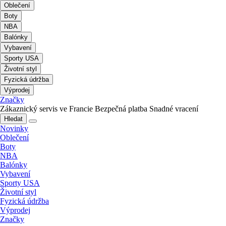
Oblečení
Boty
NBA
Balónky
Vybavení
Sporty USA
Životní styl
Fyzická údržba
Výprodej
Značky
Zákaznický servis ve Francie
Bezpečná platba
Snadné vracení
Hledat
Novinky
Oblečení
Boty
NBA
Balónky
Vybavení
Sporty USA
Životní styl
Fyzická údržba
Výprodej
Značky