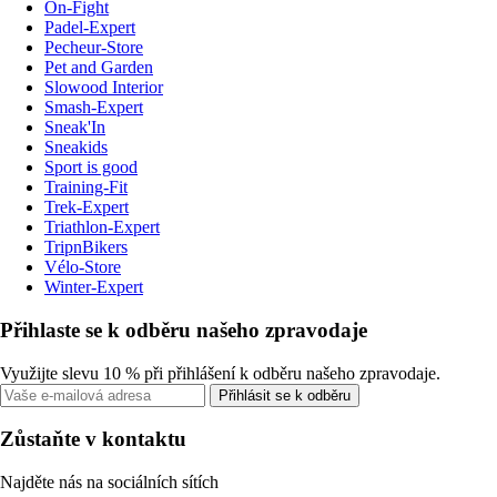
On-Fight
Padel-Expert
Pecheur-Store
Pet and Garden
Slowood Interior
Smash-Expert
Sneak'In
Sneakids
Sport is good
Training-Fit
Trek-Expert
Triathlon-Expert
TripnBikers
Vélo-Store
Winter-Expert
Přihlaste se k odběru našeho zpravodaje
Využijte slevu 10 % při přihlášení k odběru našeho zpravodaje.
Přihlásit se k odběru
Zůstaňte v kontaktu
Najděte nás na sociálních sítích