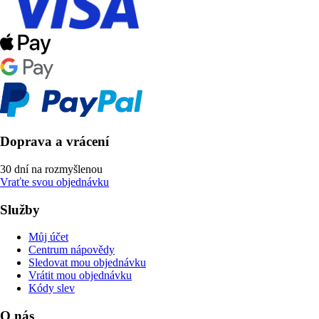
Doprava a vrácení
30 dní na rozmyšlenou
Vraťte svou objednávku
Služby
Můj účet
Centrum nápovědy
Sledovat mou objednávku
Vrátit mou objednávku
Kódy slev
O nás