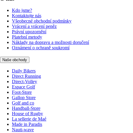
Kdo jsme?
Kontaktujte nás
Všeobecné obchodní podmínky
Vrácení a vrácení peněz
Právní upozornění
Platební metody
Náklady na dopravu a možnosti doručení
Oznámení o ochraně soukromí
Naše obchody
Daily Bikers
Direct Running
Direct-Volley
Espace Golf
Foot-Store
Gallop Store
Golf and co
Handball-Store
House of Rugby
La sellerie de Maé
Made in Paradis
Nauti-wave