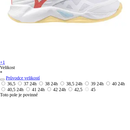
+1
Velikost
*
Průvodce velikostí
36,5
37
24h
38
24h
38,5
24h
39
24h
40
24h
40,5
24h
41
24h
42
24h
42,5
45
Toto pole je povinné