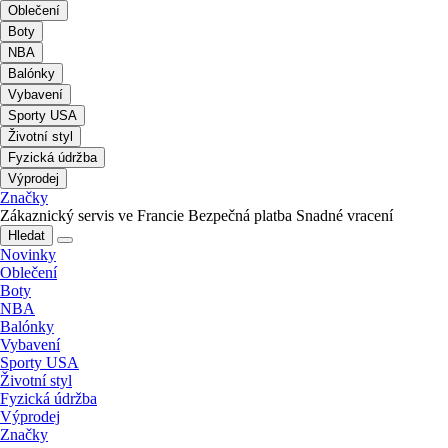
Oblečení
Boty
NBA
Balónky
Vybavení
Sporty USA
Životní styl
Fyzická údržba
Výprodej
Značky
Zákaznický servis ve Francie
Bezpečná platba
Snadné vracení
Hledat
Novinky
Oblečení
Boty
NBA
Balónky
Vybavení
Sporty USA
Životní styl
Fyzická údržba
Výprodej
Značky