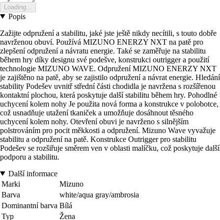
Loading...
Popis
Zažijte odpružení a stabilitu, jaké jste ještě nikdy necítili, s touto dobře
navrženou obuví. Používá MIZUNO ENERZY NXT na patě pro
zlepšení odpružení a návratu energie. Také se zaměřuje na stabilitu
během hry díky designu své podešve, konstrukci outrigger a použití
technologie MIZUNO WAVE. Odpružení MIZUNO ENERZY NXT
je zajištěno na patě, aby se zajistilo odpružení a návrat energie. Hledání
stability Podešev uvnitř střední části chodidla je navržena s rozšířenou
kontaktní plochou, která poskytuje další stabilitu během hry. Pohodlné
uchycení kolem nohy Je použita nová forma a konstrukce v polobotce,
což usnadňuje utažení tkaniček a umožňuje dosáhnout těsného
uchycení kolem nohy. Otevření obuvi je navrženo s silnějším
polstrováním pro pocit měkkosti a odpružení. Mizuno Wave vyvažuje
stabilitu a odpružení na patě. Konstrukce Outrigger pro stabilitu
Podešev se rozšiřuje směrem ven v oblasti malíčku, což poskytuje další
podporu a stabilitu.
Další informace
Marki
Mizuno
Barva
white/aqua gray/ambrosia
Dominantní barva
Bílá
Typ
Žena