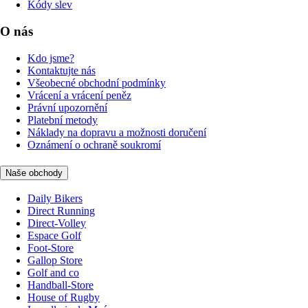
Kódy slev
O nás
Kdo jsme?
Kontaktujte nás
Všeobecné obchodní podmínky
Vrácení a vrácení peněz
Právní upozornění
Platební metody
Náklady na dopravu a možnosti doručení
Oznámení o ochraně soukromí
Naše obchody
Daily Bikers
Direct Running
Direct-Volley
Espace Golf
Foot-Store
Gallop Store
Golf and co
Handball-Store
House of Rugby