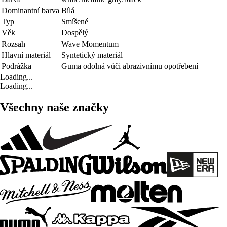
Dominantní barva
Bílá
Typ
Smíšené
Věk
Dospělý
Rozsah
Wave Momentum
Hlavní materiál
Syntetický materiál
Podrážka
Guma odolná vůči abrazivnímu opotřebení
Loading...
Loading...
Všechny naše značky