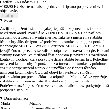
Ušetřete 5%
s kódem
EXTRA
+108,90 Kč
ziskate na dalsi objednavku
Pripsano po potvrzeni vasi
objednavky
Loading...
Popis
Zažijte odpružení a stabilitu, jaké jste ještě nikdy necítili, s touto dobře
navrženou obuví. Používá MIZUNO ENERZY NXT na patě pro
zlepšení odpružení a návratu energie. Také se zaměřuje na stabilitu
během hry díky designu své podešve, konstrukci outrigger a použití
technologie MIZUNO WAVE. Odpružení MIZUNO ENERZY NXT
je zajištěno na patě, aby se zajistilo odpružení a návrat energie. Hledání
stability Podešev uvnitř střední části chodidla je navržena s rozšířenou
kontaktní plochou, která poskytuje další stabilitu během hry. Pohodlné
uchycení kolem nohy Je použita nová forma a konstrukce v polobotce,
což usnadňuje utažení tkaniček a umožňuje dosáhnout těsného
uchycení kolem nohy. Otevření obuvi je navrženo s silnějším
polstrováním pro pocit měkkosti a odpružení. Mizuno Wave vyvažuje
stabilitu a odpružení na patě. Konstrukce Outrigger pro stabilitu
Podešev se rozšiřuje směrem ven v oblasti malíčku, což poskytuje další
podporu a stabilitu.
Další informace
Marki
Mizuno
Barva
white/metallic gray/black