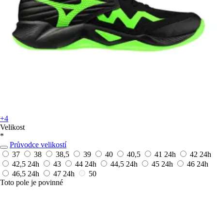
+4
Velikost
*
Průvodce velikostí
37
38
38,5
39
40
40,5
41
24h
42
24h
42,5
24h
43
44
24h
44,5
24h
45
24h
46
24h
46,5
24h
47
24h
50
Toto pole je povinné