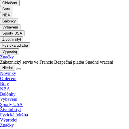
Oblečení
Boty
NBA
Balónky
Vybavení
Sporty USA
Životní styl
Fyzická údržba
Výprodej
Značky
Zákaznický servis ve Francie
Bezpečná platba
Snadné vracení
Hledat
Novinky
Oblečení
Boty
NBA
Balónky
Vybavení
Sporty USA
Životní styl
Fyzická údržba
Výprodej
Značky