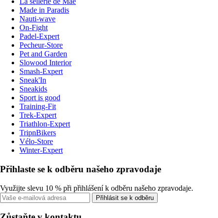
La sellerie de Maé
Made in Paradis
Nauti-wave
On-Fight
Padel-Expert
Pecheur-Store
Pet and Garden
Slowood Interior
Smash-Expert
Sneak'In
Sneakids
Sport is good
Training-Fit
Trek-Expert
Triathlon-Expert
TripnBikers
Vélo-Store
Winter-Expert
Přihlaste se k odběru našeho zpravodaje
Využijte slevu 10 % při přihlášení k odběru našeho zpravodaje.
Přihlásit se k odběru
Zůstaňte v kontaktu