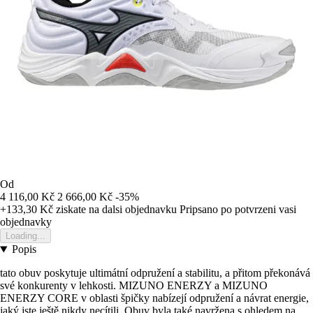
Od
4 116,00 Kč
2 666,00 Kč
-35%
+133,30 Kč
ziskate na dalsi objednavku
Pripsano po potvrzeni vasi
objednavky
Loading...
Popis
tato obuv poskytuje ultimátní odpružení a stabilitu, a přitom překonává
své konkurenty v lehkosti. MIZUNO ENERZY a MIZUNO
ENERZY CORE v oblasti špičky nabízejí odpružení a návrat energie,
jaký jste ještě nikdy necítili. Obuv byla také navržena s ohledem na