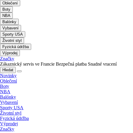
Oblečení
Boty
NBA
Balónky
Vybavení
Sporty USA
Životní styl
Fyzická údržba
Výprodej
Značky
Zákaznický servis ve Francie
Bezpečná platba
Snadné vracení
Hledat
Novinky
Oblečení
Boty
NBA
Balónky
Vybavení
Sporty USA
Životní styl
Fyzická údržba
Výprodej
Značky