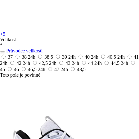
+5
Velikost
*
Průvodce velikostí
37
38
24h
38,5
39
24h
40
24h
40,5
24h
41
24h
42
24h
42,5
24h
43
24h
44
24h
44,5
24h
45
46
46,5
24h
47
24h
48,5
Toto pole je povinné