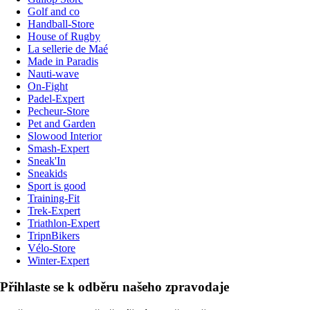
Golf and co
Handball-Store
House of Rugby
La sellerie de Maé
Made in Paradis
Nauti-wave
On-Fight
Padel-Expert
Pecheur-Store
Pet and Garden
Slowood Interior
Smash-Expert
Sneak'In
Sneakids
Sport is good
Training-Fit
Trek-Expert
Triathlon-Expert
TripnBikers
Vélo-Store
Winter-Expert
Přihlaste se k odběru našeho zpravodaje