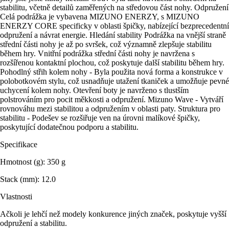
stabilitu, včetně detailů zaměřených na středovou část nohy. Odpružení
Celá podrážka je vybavena MIZUNO ENERZY, s MIZUNO
ENERZY CORE specificky v oblasti špičky, nabízející bezprecedentní
odpružení a návrat energie. Hledání stability Podrážka na vnější straně
střední části nohy je až po svršek, což významně zlepšuje stabilitu
během hry. Vnitřní podrážka střední části nohy je navržena s
rozšířenou kontaktní plochou, což poskytuje další stabilitu během hry.
Pohodlný střih kolem nohy - Byla použita nová forma a konstrukce v
polobotkovém stylu, což usnadňuje utažení tkaniček a umožňuje pevné
uchycení kolem nohy. Otevření boty je navrženo s tlustším
polstrováním pro pocit měkkosti a odpružení. Mizuno Wave - Vytváří
rovnováhu mezi stabilitou a odpružením v oblasti paty. Struktura pro
stabilitu - Podešev se rozšiřuje ven na úrovni malíkové špičky,
poskytující dodatečnou podporu a stabilitu.
Specifikace
Hmotnost (g): 350 g
Stack (mm): 12.0
Vlastnosti
Ačkoli je lehčí než modely konkurence jiných značek, poskytuje vyšší
odpružení a stabilitu.