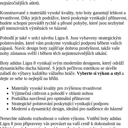
nejnáročnějších atletů.
Konstruované z materiálů vysoké kvality, tyto boty garantují lehkost a
trvanlivost. Díky jejich podrážce, která poskytuje vynikající přilnavost,
budete schopni provádět rychlé a přesné pohyby, které jsou nezbytné
při intenzivních výměnách ve házené.
Pohodlí je také v srdci návrhu Ligra 8. Jsou vybaveny strategickým
polstrováním, které vám poskytne vynikající podporu během vašich
zápasů. Navíc design boty zajišťuje dobrou prodyšnost, takže vaše
nohy zůstanou svěží i během těch nejintenzivnějších utkání.
Boty adidas Ligra 8 vynikají svým moderním designem, který odráží
dynamického ducha házené. S jejich pečlivou estetikou se skvěle
zařadí do výbavy každého vážného hráče.
Vyberte si výkon a styl
a
dejte ze sebe to nejlepší na hřišti.
Materiály vysoké kvality pro zvýšenou trvanlivost
Výjimečná citlivost a pohodlí v oblasti nohou
Podrážka navržená pro optimální přilnavost
Strategické polstrování poskytující vynikající podporu
Moderní a dynamický design, ideální pro nadšence do házené
Nenechte náhodu rozhodnout o vašem výkonu. Vnitřní boty adidas
Ligra 8 jsou připraveny vás provázet na vaší cestě k dokonalosti na