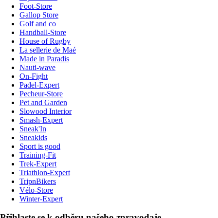
Foot-Store
Gallop Store
Golf and co
Handball-Store
House of Rugby
La sellerie de Maé
Made in Paradis
Nauti-wave
On-Fight
Padel-Expert
Pecheur-Store
Pet and Garden
Slowood Interior
Smash-Expert
Sneak'In
Sneakids
Sport is good
Training-Fit
Trek-Expert
Triathlon-Expert
TripnBikers
Vélo-Store
Winter-Expert
Přihlaste se k odběru našeho zpravodaje