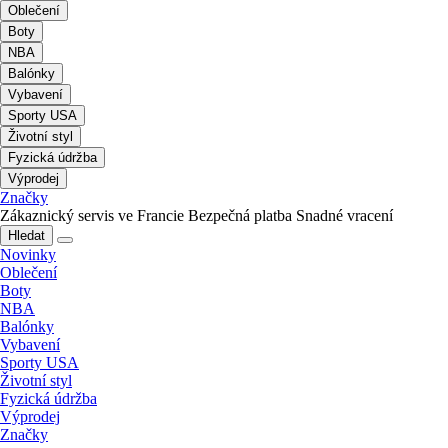
Oblečení
Boty
NBA
Balónky
Vybavení
Sporty USA
Životní styl
Fyzická údržba
Výprodej
Značky
Zákaznický servis ve Francie
Bezpečná platba
Snadné vracení
Hledat
Novinky
Oblečení
Boty
NBA
Balónky
Vybavení
Sporty USA
Životní styl
Fyzická údržba
Výprodej
Značky