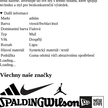
hřišti házené. Investujte do své hry s těmito botami, které spojují
techniku a styl pro bezkonkurenční výsledek.
Další informace
Marki
adidas
Barva
viosol/ftwbla/citsol
Dominantní barva
Fialová
Typ
Muž
Věk
Dospělý
Rozsah
Ligra
Hlavní materiál
Syntetický materiál / textil
Podrážka
Guma odolná vůči abrazivnímu opotřebení
Loading...
Loading...
Všechny naše značky