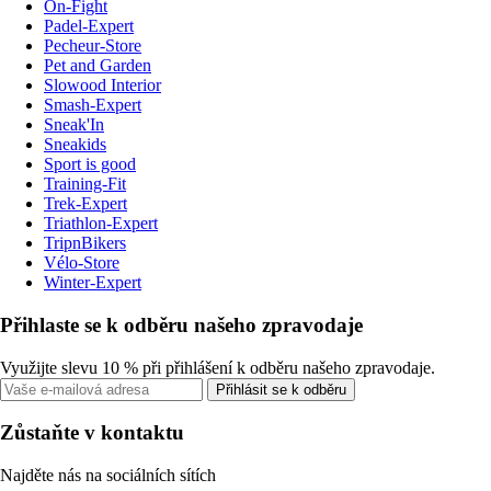
On-Fight
Padel-Expert
Pecheur-Store
Pet and Garden
Slowood Interior
Smash-Expert
Sneak'In
Sneakids
Sport is good
Training-Fit
Trek-Expert
Triathlon-Expert
TripnBikers
Vélo-Store
Winter-Expert
Přihlaste se k odběru našeho zpravodaje
Využijte slevu 10 % při přihlášení k odběru našeho zpravodaje.
Přihlásit se k odběru
Zůstaňte v kontaktu
Najděte nás na sociálních sítích