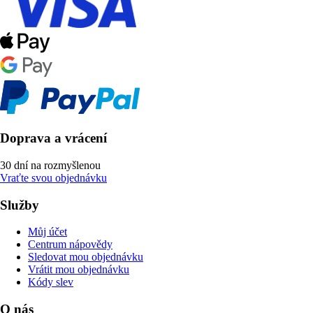
Doprava a vrácení
30 dní na rozmyšlenou
Vraťte svou objednávku
Služby
Můj účet
Centrum nápovědy
Sledovat mou objednávku
Vrátit mou objednávku
Kódy slev
O nás