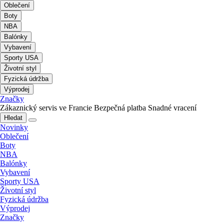
Oblečení
Boty
NBA
Balónky
Vybavení
Sporty USA
Životní styl
Fyzická údržba
Výprodej
Značky
Zákaznický servis ve Francie
Bezpečná platba
Snadné vracení
Hledat
Novinky
Oblečení
Boty
NBA
Balónky
Vybavení
Sporty USA
Životní styl
Fyzická údržba
Výprodej
Značky