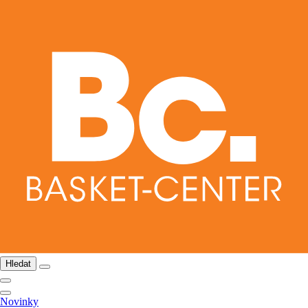
Hledat
Novinky