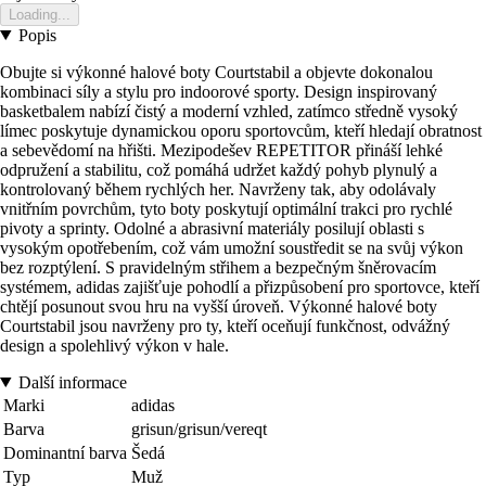
Loading...
Popis
Obujte si výkonné halové boty Courtstabil a objevte dokonalou
kombinaci síly a stylu pro indoorové sporty. Design inspirovaný
basketbalem nabízí čistý a moderní vzhled, zatímco středně vysoký
límec poskytuje dynamickou oporu sportovcům, kteří hledají obratnost
a sebevědomí na hřišti. Mezipodešev REPETITOR přináší lehké
odpružení a stabilitu, což pomáhá udržet každý pohyb plynulý a
kontrolovaný během rychlých her. Navrženy tak, aby odolávaly
vnitřním povrchům, tyto boty poskytují optimální trakci pro rychlé
pivoty a sprinty. Odolné a abrasivní materiály posilují oblasti s
vysokým opotřebením, což vám umožní soustředit se na svůj výkon
bez rozptýlení. S pravidelným střihem a bezpečným šněrovacím
systémem, adidas zajišťuje pohodlí a přizpůsobení pro sportovce, kteří
chtějí posunout svou hru na vyšší úroveň. Výkonné halové boty
Courtstabil jsou navrženy pro ty, kteří oceňují funkčnost, odvážný
design a spolehlivý výkon v hale.
Další informace
Marki
adidas
Barva
grisun/grisun/vereqt
Dominantní barva
Šedá
Typ
Muž