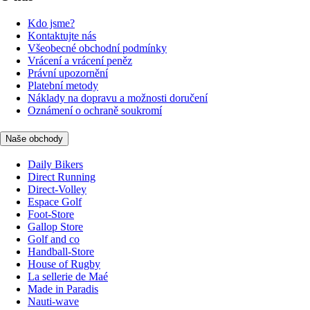
Kdo jsme?
Kontaktujte nás
Všeobecné obchodní podmínky
Vrácení a vrácení peněz
Právní upozornění
Platební metody
Náklady na dopravu a možnosti doručení
Oznámení o ochraně soukromí
Naše obchody
Daily Bikers
Direct Running
Direct-Volley
Espace Golf
Foot-Store
Gallop Store
Golf and co
Handball-Store
House of Rugby
La sellerie de Maé
Made in Paradis
Nauti-wave