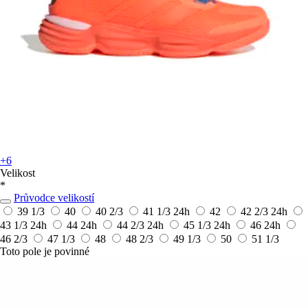
+6
Velikost
*
Průvodce velikostí
39 1/3
40
40 2/3
41 1/3
24h
42
42 2/3
24h
43 1/3
24h
44
24h
44 2/3
24h
45 1/3
24h
46
24h
46 2/3
47 1/3
48
48 2/3
49 1/3
50
51 1/3
Toto pole je povinné