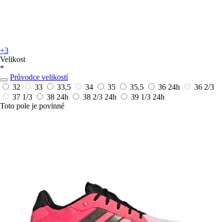
+3
Velikost
*
Průvodce velikostí
32
33
33,5
34
35
35,5
36
24h
36 2/3
37 1/3
38
24h
38 2/3
24h
39 1/3
24h
Toto pole je povinné