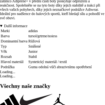
zatímco Adiprene+ v přední části boty poskytuje odpružení a
reakčnost. Spolehněte se na tyto boty díky jejich stabilitě a trakci při
všech vašich pohybech, díky jejich neznačkové podrážce Adiwear.
Ideální pro nadšence do halových sportů, kteří hledají sílu a pohodlí ve
své obuvi.
Další informace
Marki
adidas
Barva
tursol/grtrme/noiess
Dominantní barva
Růžová
Typ
Smíšené
Věk
Junior
Rozsah
Stabil
Hlavní materiál
Syntetický materiál / textil
Podrážka
Guma odolná vůči abrazivnímu opotřebení
Loading...
Loading...
Všechny naše značky