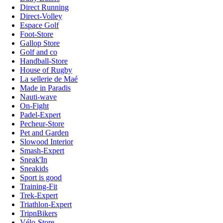
Direct Running
Direct-Volley
Espace Golf
Foot-Store
Gallop Store
Golf and co
Handball-Store
House of Rugby
La sellerie de Maé
Made in Paradis
Nauti-wave
On-Fight
Padel-Expert
Pecheur-Store
Pet and Garden
Slowood Interior
Smash-Expert
Sneak'In
Sneakids
Sport is good
Training-Fit
Trek-Expert
Triathlon-Expert
TripnBikers
Vélo-Store