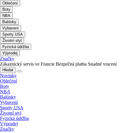
Oblečení
Boty
NBA
Balónky
Vybavení
Sporty USA
Životní styl
Fyzická údržba
Výprodej
Značky
Zákaznický servis ve Francie
Bezpečná platba
Snadné vracení
Hledat
Novinky
Oblečení
Boty
NBA
Balónky
Vybavení
Sporty USA
Životní styl
Fyzická údržba
Výprodej
Značky