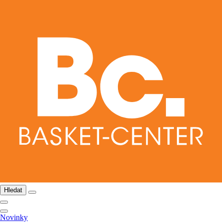
Hledat
Novinky