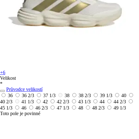
+6
Velikost
*
Průvodce velikostí
36
36 2/3
37 1/3
38
38 2/3
39 1/3
40
40 2/3
41 1/3
42
42 2/3
43 1/3
44
44 2/3
45 1/3
46
46 2/3
47 1/3
48
48 2/3
49 1/3
Toto pole je povinné