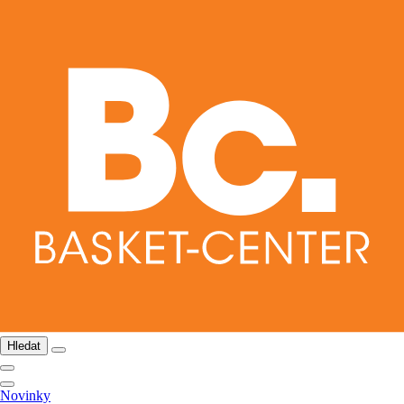
Hledat
Novinky