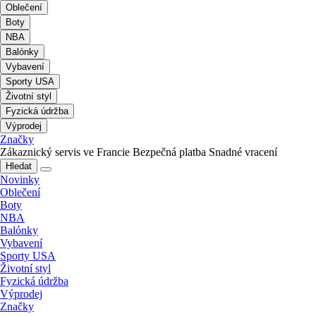
Oblečení
Boty
NBA
Balónky
Vybavení
Sporty USA
Životní styl
Fyzická údržba
Výprodej
Značky
Zákaznický servis ve Francie
Bezpečná platba
Snadné vracení
Hledat
Novinky
Oblečení
Boty
NBA
Balónky
Vybavení
Sporty USA
Životní styl
Fyzická údržba
Výprodej
Značky