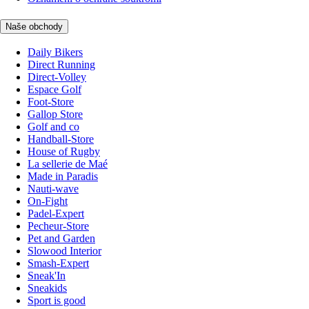
Naše obchody
Daily Bikers
Direct Running
Direct-Volley
Espace Golf
Foot-Store
Gallop Store
Golf and co
Handball-Store
House of Rugby
La sellerie de Maé
Made in Paradis
Nauti-wave
On-Fight
Padel-Expert
Pecheur-Store
Pet and Garden
Slowood Interior
Smash-Expert
Sneak'In
Sneakids
Sport is good