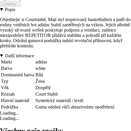
Loading...
Popis
Objednejte si Courtstabil. Mají styl inspirovaný basketballem a patří do
rodiny vnitřních bot adidas Stabil zaměřených na výkon. Jejich středně
vysoký síťovaný svršek poskytuje podporu a ventilaci, zatímco
mezipodešev REPETITOR přidává stabilitu a pohodlí při každém
kroku. Odolná gumová podrážka nabízí revoluční přilnavost, když
přebíráte kontrolu.
Další informace
Marki
adidas
Barva
white
Dominantní barva
Bílá
Typ
Žena
Věk
Dospělý
Rozsah
Court Stabil
Hlavní materiál
Syntetický materiál / textil
Podrážka
Guma odolná vůči abrazivnímu opotřebení
Loading...
Loading...
Všechny naše značky