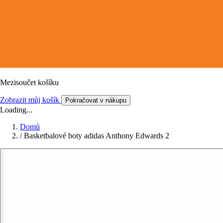
Mezisoučet košíku
Zobrazit můj košík
Pokračovat v nákupu
Loading...
Domů
/
Basketbalové boty adidas Anthony Edwards 2