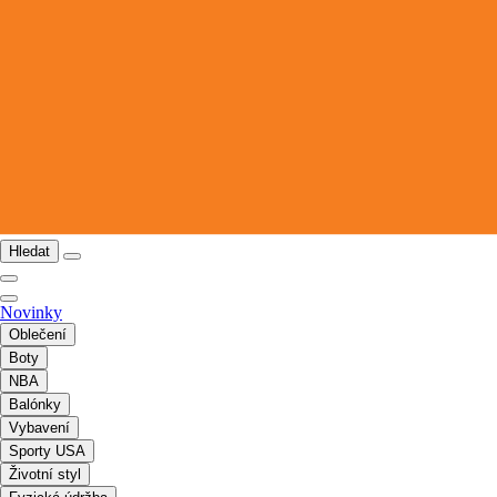
Hledat
Novinky
Oblečení
Boty
NBA
Balónky
Vybavení
Sporty USA
Životní styl