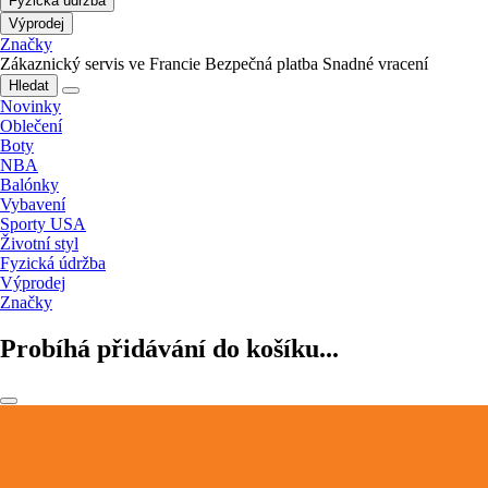
Fyzická údržba
Výprodej
Značky
Zákaznický servis ve Francie
Bezpečná platba
Snadné vracení
Hledat
Novinky
Oblečení
Boty
NBA
Balónky
Vybavení
Sporty USA
Životní styl
Fyzická údržba
Výprodej
Značky
Probíhá přidávání do košíku...