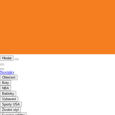
Hledat
Novinky
Oblečení
Boty
NBA
Balónky
Vybavení
Sporty USA
Životní styl