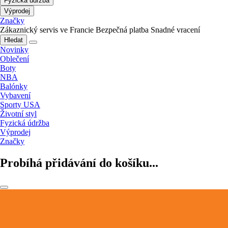
Fyzická údržba
Výprodej
Značky
Zákaznický servis ve Francie
Bezpečná platba
Snadné vracení
Hledat
Novinky
Oblečení
Boty
NBA
Balónky
Vybavení
Sporty USA
Životní styl
Fyzická údržba
Výprodej
Značky
Probíhá přidávání do košíku...