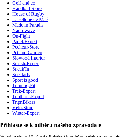
Golf and co
Handball-Store
House of Rugby
La sellerie de Maé
Made in Paradis
Nauti-wave
On-Fight
Padel-Expert
Pecheur-Store
Pet and Garden
Slowood Interior
Smash-Expert
Sneak'In
Sneakids
Sport is good
Training-Fit
Trek-Expert
Triathlon-Expert
TripnBikers
Vélo-Store
Winter-Expert
Přihlaste se k odběru našeho zpravodaje
Využijte slevu 10 % při přihlášení k odběru našeho zpravodaje.