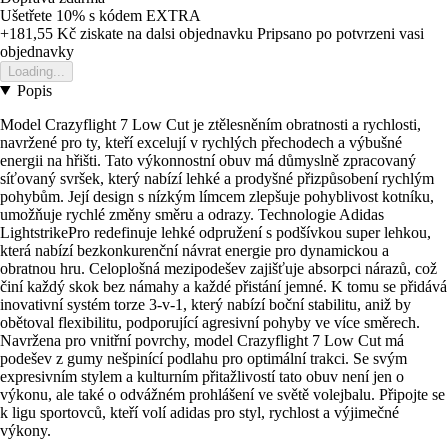
Ušetřete 10%
s kódem
EXTRA
+181,55 Kč
ziskate na dalsi objednavku
Pripsano po potvrzeni vasi
objednavky
Loading...
Popis
Model Crazyflight 7 Low Cut je ztělesněním obratnosti a rychlosti,
navržené pro ty, kteří excelují v rychlých přechodech a výbušné
energii na hřišti. Tato výkonnostní obuv má důmyslně zpracovaný
síťovaný svršek, který nabízí lehké a prodyšné přizpůsobení rychlým
pohybům. Její design s nízkým límcem zlepšuje pohyblivost kotníku,
umožňuje rychlé změny směru a odrazy. Technologie Adidas
LightstrikePro redefinuje lehké odpružení s podšívkou super lehkou,
která nabízí bezkonkurenční návrat energie pro dynamickou a
obratnou hru. Celoplošná mezipodešev zajišťuje absorpci nárazů, což
činí každý skok bez námahy a každé přistání jemné. K tomu se přidává
inovativní systém torze 3-v-1, který nabízí boční stabilitu, aniž by
obětoval flexibilitu, podporující agresivní pohyby ve více směrech.
Navržena pro vnitřní povrchy, model Crazyflight 7 Low Cut má
podešev z gumy nešpinící podlahu pro optimální trakci. Se svým
expresivním stylem a kulturním přitažlivostí tato obuv není jen o
výkonu, ale také o odvážném prohlášení ve světě volejbalu. Připojte se
k ligu sportovců, kteří volí adidas pro styl, rychlost a výjimečné
výkony.