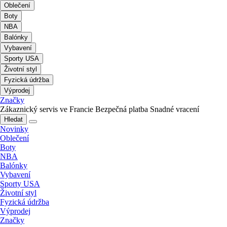
Oblečení
Boty
NBA
Balónky
Vybavení
Sporty USA
Životní styl
Fyzická údržba
Výprodej
Značky
Zákaznický servis ve Francie
Bezpečná platba
Snadné vracení
Hledat
Novinky
Oblečení
Boty
NBA
Balónky
Vybavení
Sporty USA
Životní styl
Fyzická údržba
Výprodej
Značky