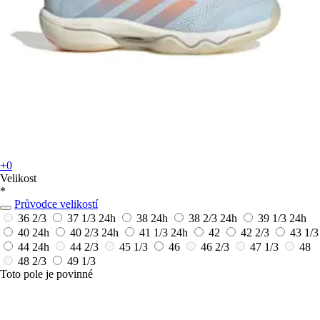
+0
Velikost
*
Průvodce velikostí
36 2/3
37 1/3
24h
38
24h
38 2/3
24h
39 1/3
24h
40
24h
40 2/3
24h
41 1/3
24h
42
42 2/3
43 1/3
44
24h
44 2/3
45 1/3
46
46 2/3
47 1/3
48
48 2/3
49 1/3
Toto pole je povinné