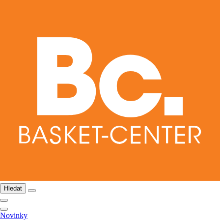
Hledat
Novinky