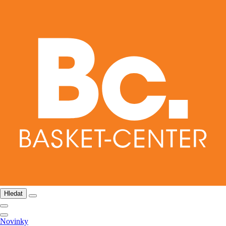
Hledat
Novinky