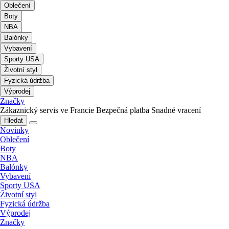
Oblečení
Boty
NBA
Balónky
Vybavení
Sporty USA
Životní styl
Fyzická údržba
Výprodej
Značky
Zákaznický servis ve Francie
Bezpečná platba
Snadné vracení
Hledat
Novinky
Oblečení
Boty
NBA
Balónky
Vybavení
Sporty USA
Životní styl
Fyzická údržba
Výprodej
Značky