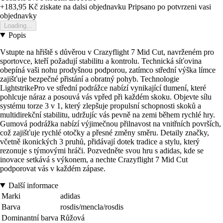
+183,95 Kč
ziskate na dalsi objednavku
Pripsano po potvrzeni vasi
objednavky
Loading...
Popis
Vstupte na hřiště s důvěrou v Crazyflight 7 Mid Cut, navrženém pro
sportovce, kteří požadují stabilitu a kontrolu. Technická síťovina
obepíná vaši nohu prodyšnou podporou, zatímco střední výška límce
zajišťuje bezpečné přistání a obratný pohyb. Technologie
LightstrikePro ve střední podrážce nabízí vynikající tlumení, které
pohlcuje náraz a posouvá vás vpřed při každém skoku. Objevte sílu
systému torze 3 v 1, který zlepšuje propulsní schopnosti skoků a
multidirekční stabilitu, udržujíc vás pevně na zemi během rychlé hry.
Gumová podrážka nabízí výjimečnou přilnavost na vnitřních površích,
což zajišťuje rychlé otočky a přesné změny směru. Detaily značky,
včetně ikonických 3 pruhů, přidávají dotek tradice a stylu, který
rezonuje s týmovými hráči. Pozvedněte svou hru s adidas, kde se
inovace setkává s výkonem, a nechte Crazyflight 7 Mid Cut
podporovat vás v každém zápase.
Další informace
Marki
adidas
Barva
rosdis/mencla/rosdis
Dominantní barva
Růžová