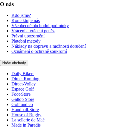
O nás
Kdo jsme?
Kontaktujte nás
Všeobecné obchodní podmínky
Vrácení a vrácení peněz
Právní upozornění
Platební metody
Náklady na dopravu a možnosti doručení
Oznámení o ochraně soukromí
Naše obchody
Daily Bikers
Direct Running
Direct-Volley
Espace Golf
Foot-Store
Gallop Store
Golf and co
Handball-Store
House of Rugby
La sellerie de Maé
Made in Paradis