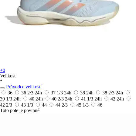
+0
Velikost
*
Průvodce velikostí
36
36 2/3
24h
37 1/3
24h
38
24h
38 2/3
24h
39 1/3
24h
40
24h
40 2/3
24h
41 1/3
24h
42
24h
42 2/3
43 1/3
44
44 2/3
45 1/3
46
Toto pole je povinné