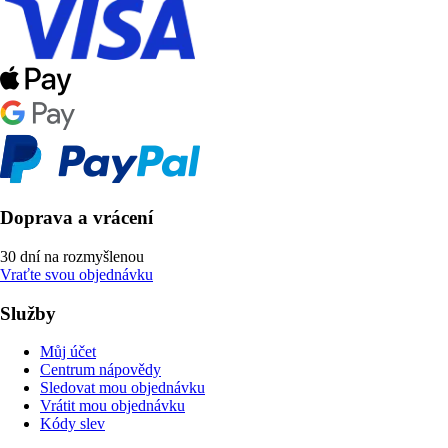
Doprava a vrácení
30 dní na rozmyšlenou
Vraťte svou objednávku
Služby
Můj účet
Centrum nápovědy
Sledovat mou objednávku
Vrátit mou objednávku
Kódy slev