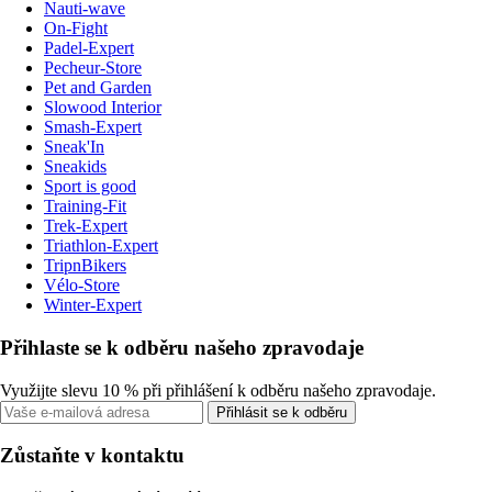
Nauti-wave
On-Fight
Padel-Expert
Pecheur-Store
Pet and Garden
Slowood Interior
Smash-Expert
Sneak'In
Sneakids
Sport is good
Training-Fit
Trek-Expert
Triathlon-Expert
TripnBikers
Vélo-Store
Winter-Expert
Přihlaste se k odběru našeho zpravodaje
Využijte slevu 10 % při přihlášení k odběru našeho zpravodaje.
Přihlásit se k odběru
Zůstaňte v kontaktu