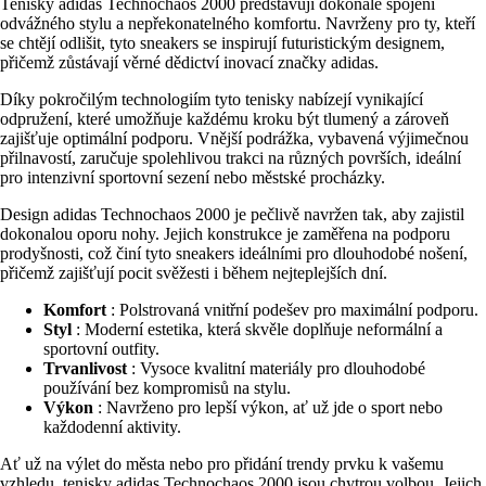
Tenisky adidas Technochaos 2000 představují dokonalé spojení
odvážného stylu a nepřekonatelného komfortu. Navrženy pro ty, kteří
se chtějí odlišit, tyto sneakers se inspirují futuristickým designem,
přičemž zůstávají věrné dědictví inovací značky adidas.
Díky pokročilým technologiím tyto tenisky nabízejí vynikající
odpružení, které umožňuje každému kroku být tlumený a zároveň
zajišťuje optimální podporu. Vnější podrážka, vybavená výjimečnou
přilnavostí, zaručuje spolehlivou trakci na různých površích, ideální
pro intenzivní sportovní sezení nebo městské procházky.
Design adidas Technochaos 2000 je pečlivě navržen tak, aby zajistil
dokonalou oporu nohy. Jejich konstrukce je zaměřena na podporu
prodyšnosti, což činí tyto sneakers ideálními pro dlouhodobé nošení,
přičemž zajišťují pocit svěžesti i během nejteplejších dní.
Komfort
: Polstrovaná vnitřní podešev pro maximální podporu.
Styl
: Moderní estetika, která skvěle doplňuje neformální a
sportovní outfity.
Trvanlivost
: Vysoce kvalitní materiály pro dlouhodobé
používání bez kompromisů na stylu.
Výkon
: Navrženo pro lepší výkon, ať už jde o sport nebo
každodenní aktivity.
Ať už na výlet do města nebo pro přidání trendy prvku k vašemu
vzhledu, tenisky adidas Technochaos 2000 jsou chytrou volbou. Jejich