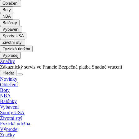
Oblečení
Boty
NBA
Balónky
Vybavení
Sporty USA
Životní styl
Fyzická údržba
Výprodej
Značky
Zákaznický servis ve Francie
Bezpečná platba
Snadné vracení
Hledat
Novinky
Oblečení
Boty
NBA
Balónky
Vybavení
Sporty USA
Životní styl
Fyzická údržba
Výprodej
Značky