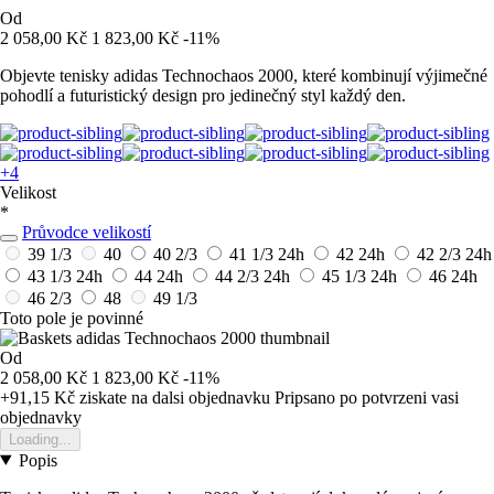
Od
2 058,00 Kč
1 823,00 Kč
-11%
Objevte tenisky adidas Technochaos 2000, které kombinují výjimečné
pohodlí a futuristický design pro jedinečný styl každý den.
+4
Velikost
*
Průvodce velikostí
39 1/3
40
40 2/3
41 1/3
24h
42
24h
42 2/3
24h
43 1/3
24h
44
24h
44 2/3
24h
45 1/3
24h
46
24h
46 2/3
48
49 1/3
Toto pole je povinné
Od
2 058,00 Kč
1 823,00 Kč
-11%
+91,15 Kč
ziskate na dalsi objednavku
Pripsano po potvrzeni vasi
objednavky
Loading...
Popis