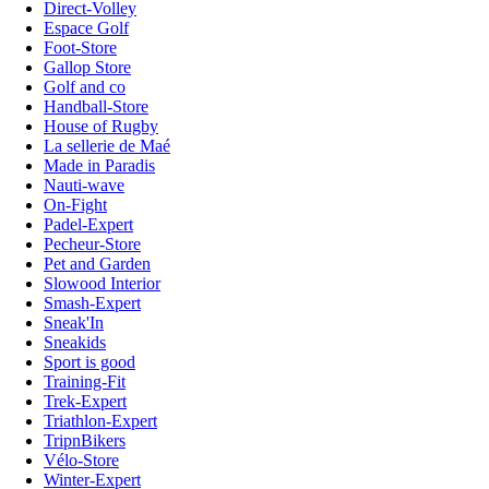
Direct-Volley
Espace Golf
Foot-Store
Gallop Store
Golf and co
Handball-Store
House of Rugby
La sellerie de Maé
Made in Paradis
Nauti-wave
On-Fight
Padel-Expert
Pecheur-Store
Pet and Garden
Slowood Interior
Smash-Expert
Sneak'In
Sneakids
Sport is good
Training-Fit
Trek-Expert
Triathlon-Expert
TripnBikers
Vélo-Store
Winter-Expert