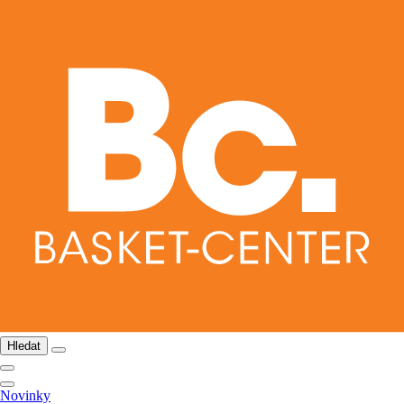
Hledat
Novinky