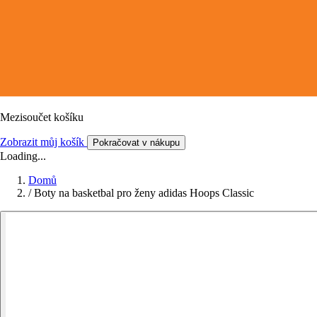
Mezisoučet košíku
Zobrazit můj košík
Pokračovat v nákupu
Loading...
Domů
/
Boty na basketbal pro ženy adidas Hoops Classic