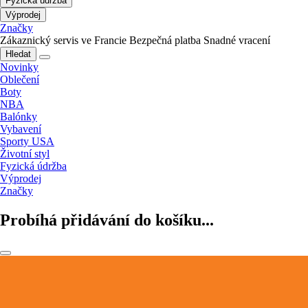
Fyzická údržba
Výprodej
Značky
Zákaznický servis ve Francie
Bezpečná platba
Snadné vracení
Hledat
Novinky
Oblečení
Boty
NBA
Balónky
Vybavení
Sporty USA
Životní styl
Fyzická údržba
Výprodej
Značky
Probíhá přidávání do košíku...