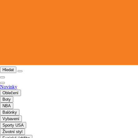
Hledat
Novinky
Oblečení
Boty
NBA
Balónky
Vybavení
Sporty USA
Životní styl