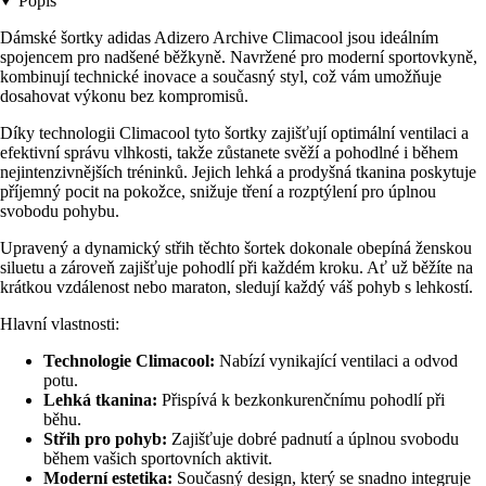
Popis
Dámské šortky adidas Adizero Archive Climacool jsou ideálním
spojencem pro nadšené běžkyně. Navržené pro moderní sportovkyně,
kombinují technické inovace a současný styl, což vám umožňuje
dosahovat výkonu bez kompromisů.
Díky technologii Climacool tyto šortky zajišťují optimální ventilaci a
efektivní správu vlhkosti, takže zůstanete svěží a pohodlné i během
nejintenzivnějších tréninků. Jejich lehká a prodyšná tkanina poskytuje
příjemný pocit na pokožce, snižuje tření a rozptýlení pro úplnou
svobodu pohybu.
Upravený a dynamický střih těchto šortek dokonale obepíná ženskou
siluetu a zároveň zajišťuje pohodlí při každém kroku. Ať už běžíte na
krátkou vzdálenost nebo maraton, sledují každý váš pohyb s lehkostí.
Hlavní vlastnosti:
Technologie Climacool:
Nabízí vynikající ventilaci a odvod
potu.
Lehká tkanina:
Přispívá k bezkonkurenčnímu pohodlí při
běhu.
Střih pro pohyb:
Zajišťuje dobré padnutí a úplnou svobodu
během vašich sportovních aktivit.
Moderní estetika:
Současný design, který se snadno integruje