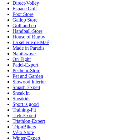
Direct-Volley
Espace Golf
Foot-Store
Gallop Store
Golf and co
Handball-Store
House of Rugby
La sellerie de Maé
Made in Paradis
Nauti-wave
On-Fight
Padel-Expert
Pecheur-Store
Pet and Garden
Slowood Interior
Smash-Expert
Sneak'In
Sneakids
Sport is good
Training-Fit
Trek-Expert
Triathlon-Expert
TripnBikers
Vélo-Store
Winter-Expert