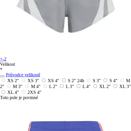
+-2
Velikost
*
Průvodce velikostí
XS 2"
XS 3"
XS 4"
S 2"
24h
S 3"
S 4"
M
2"
M 3"
M 4"
L 2"
L 3"
L 4"
XL 2"
XL 3"
XL 4"
2XS 4"
Toto pole je povinné