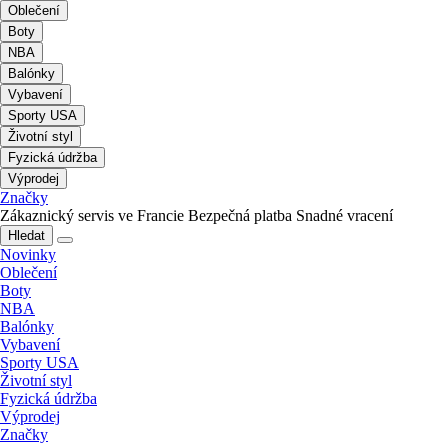
Oblečení
Boty
NBA
Balónky
Vybavení
Sporty USA
Životní styl
Fyzická údržba
Výprodej
Značky
Zákaznický servis ve Francie
Bezpečná platba
Snadné vracení
Hledat
Novinky
Oblečení
Boty
NBA
Balónky
Vybavení
Sporty USA
Životní styl
Fyzická údržba
Výprodej
Značky