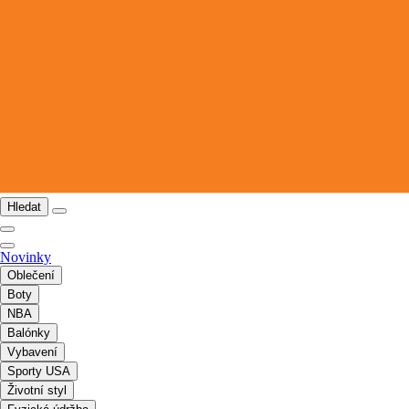
Hledat
Novinky
Oblečení
Boty
NBA
Balónky
Vybavení
Sporty USA
Životní styl