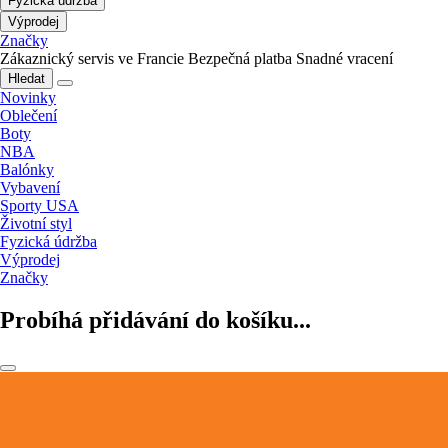
Fyzická údržba
Výprodej
Značky
Zákaznický servis ve Francie
Bezpečná platba
Snadné vracení
Hledat
Novinky
Oblečení
Boty
NBA
Balónky
Vybavení
Sporty USA
Životní styl
Fyzická údržba
Výprodej
Značky
Probíhá přidávání do košíku...