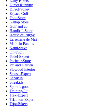
Daily Bikers
Direct Running
Direct-Volley
Espace Golf
Foot-Store
Gallop Store
Golf and co
Handball-Store
House of Rugby
La sellerie de Maé
Made in Paradis
Nauti-wave
On-Fight
Padel-Expert
Pecheur-Store
Pet and Garden
Slowood Interior
Smash-Expert
Sneak'In
Sneakids
Sport is good
Training-Fit
Trek-Expert
Triathlon-Expert
TripnBikers