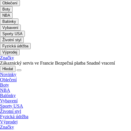
Oblečení
Boty
NBA
Balónky
Vybavení
Sporty USA
Životní styl
Fyzická údržba
Výprodej
Značky
Zákaznický servis ve Francie
Bezpečná platba
Snadné vracení
Hledat
Novinky
Oblečení
Boty
NBA
Balónky
Vybavení
Sporty USA
Životní styl
Fyzická údržba
Výprodej
Značky