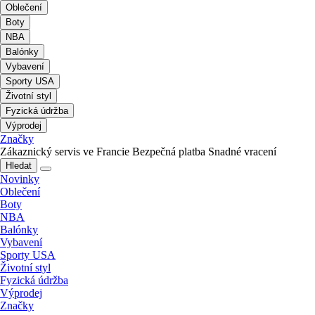
Oblečení
Boty
NBA
Balónky
Vybavení
Sporty USA
Životní styl
Fyzická údržba
Výprodej
Značky
Zákaznický servis ve Francie
Bezpečná platba
Snadné vracení
Hledat
Novinky
Oblečení
Boty
NBA
Balónky
Vybavení
Sporty USA
Životní styl
Fyzická údržba
Výprodej
Značky