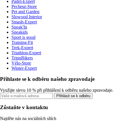
Padel-Expert
Pecheur-Store
Pet and Garden
Slowood Interior
Smash-Expert
Sneak'In
Sneakids
Sport is good
Training-Fit
Trek-Expert
Triathlon-Expert
TripnBikers
Vélo-Store
Winter-Expert
Přihlaste se k odběru našeho zpravodaje
Využijte slevu 10 % při přihlášení k odběru našeho zpravodaje.
Přihlásit se k odběru
Zůstaňte v kontaktu
Najděte nás na sociálních sítích