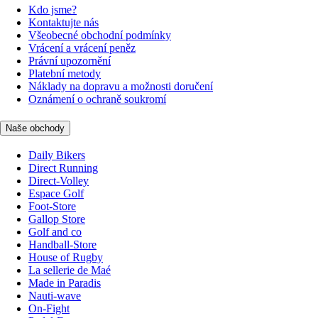
Kdo jsme?
Kontaktujte nás
Všeobecné obchodní podmínky
Vrácení a vrácení peněz
Právní upozornění
Platební metody
Náklady na dopravu a možnosti doručení
Oznámení o ochraně soukromí
Naše obchody
Daily Bikers
Direct Running
Direct-Volley
Espace Golf
Foot-Store
Gallop Store
Golf and co
Handball-Store
House of Rugby
La sellerie de Maé
Made in Paradis
Nauti-wave
On-Fight