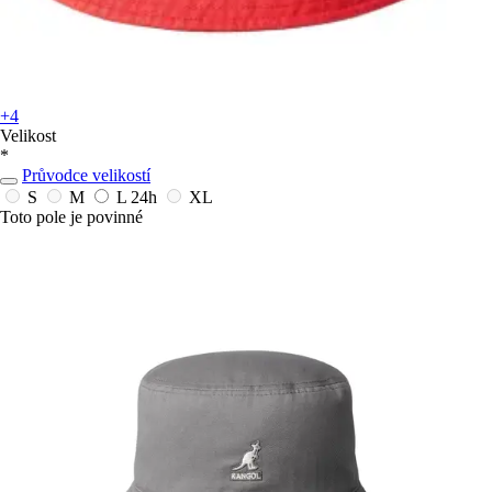
+4
Velikost
*
Průvodce velikostí
S
M
L
24h
XL
Toto pole je povinné