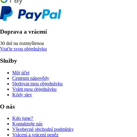
Doprava a vrácení
30 dní na rozmyšlenou
Vraťte svou objednávku
Služby
Můj účet
Centrum nápovědy
Sledovat mou objednávku
Vrátit mou objednávku
Kódy slev
O nás
Kdo jsme?
Kontaktujte nás
Všeobecné obchodní podmínky
Vrácení a vrácení peněz