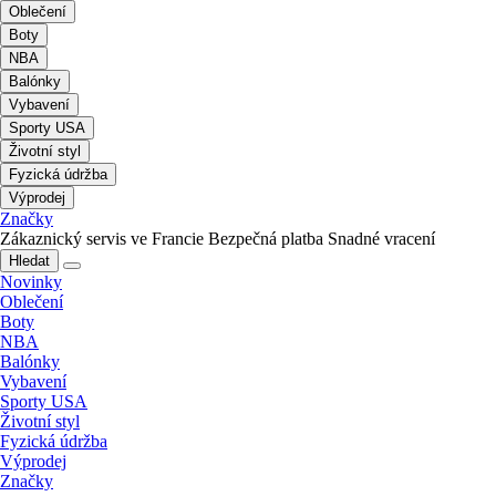
Oblečení
Boty
NBA
Balónky
Vybavení
Sporty USA
Životní styl
Fyzická údržba
Výprodej
Značky
Zákaznický servis ve Francie
Bezpečná platba
Snadné vracení
Hledat
Novinky
Oblečení
Boty
NBA
Balónky
Vybavení
Sporty USA
Životní styl
Fyzická údržba
Výprodej
Značky