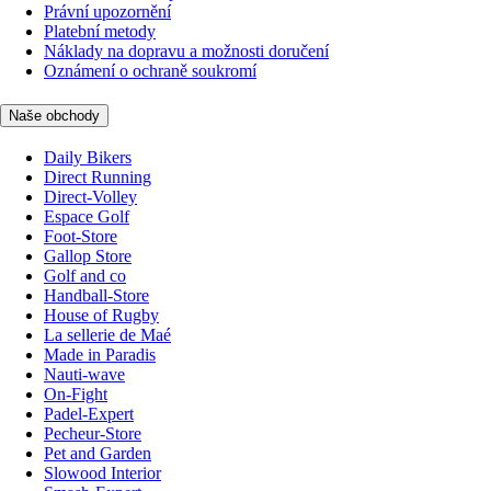
Právní upozornění
Platební metody
Náklady na dopravu a možnosti doručení
Oznámení o ochraně soukromí
Naše obchody
Daily Bikers
Direct Running
Direct-Volley
Espace Golf
Foot-Store
Gallop Store
Golf and co
Handball-Store
House of Rugby
La sellerie de Maé
Made in Paradis
Nauti-wave
On-Fight
Padel-Expert
Pecheur-Store
Pet and Garden
Slowood Interior