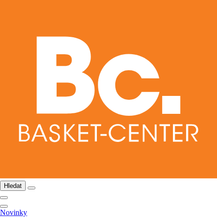
Hledat
Novinky