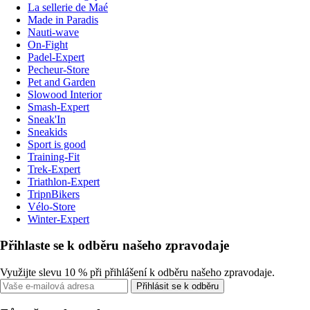
La sellerie de Maé
Made in Paradis
Nauti-wave
On-Fight
Padel-Expert
Pecheur-Store
Pet and Garden
Slowood Interior
Smash-Expert
Sneak'In
Sneakids
Sport is good
Training-Fit
Trek-Expert
Triathlon-Expert
TripnBikers
Vélo-Store
Winter-Expert
Přihlaste se k odběru našeho zpravodaje
Využijte slevu 10 % při přihlášení k odběru našeho zpravodaje.
Přihlásit se k odběru