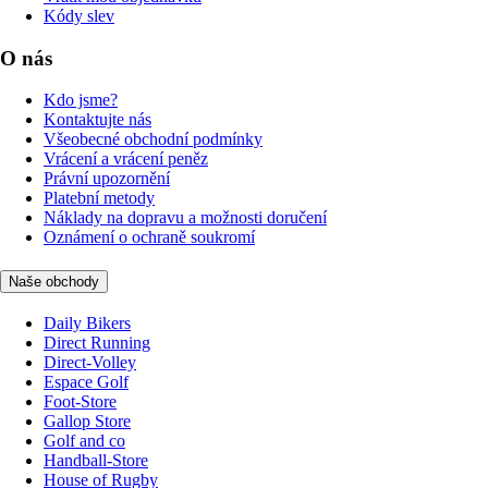
Kódy slev
O nás
Kdo jsme?
Kontaktujte nás
Všeobecné obchodní podmínky
Vrácení a vrácení peněz
Právní upozornění
Platební metody
Náklady na dopravu a možnosti doručení
Oznámení o ochraně soukromí
Naše obchody
Daily Bikers
Direct Running
Direct-Volley
Espace Golf
Foot-Store
Gallop Store
Golf and co
Handball-Store
House of Rugby