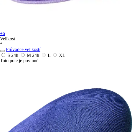
+6
Velikost
*
Průvodce velikostí
S
24h
M
24h
L
XL
Toto pole je povinné