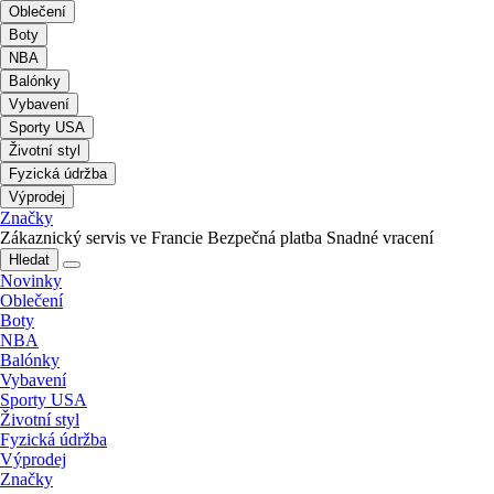
Oblečení
Boty
NBA
Balónky
Vybavení
Sporty USA
Životní styl
Fyzická údržba
Výprodej
Značky
Zákaznický servis ve Francie
Bezpečná platba
Snadné vracení
Hledat
Novinky
Oblečení
Boty
NBA
Balónky
Vybavení
Sporty USA
Životní styl
Fyzická údržba
Výprodej
Značky