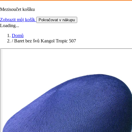
Mezisoučet košíku
Zobrazit můj košík
Pokračovat v nákupu
Loading...
Domů
/
Baret bez švů Kangol Tropic 507