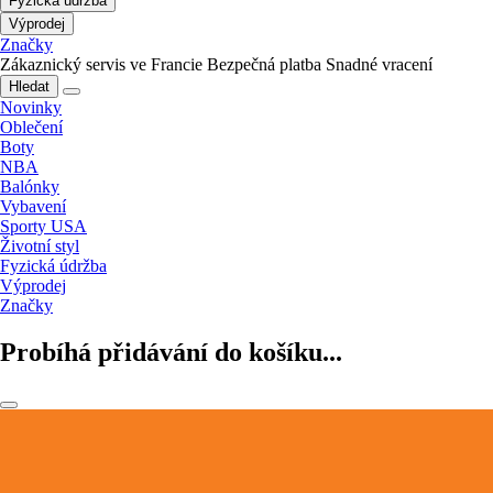
Fyzická údržba
Výprodej
Značky
Zákaznický servis ve Francie
Bezpečná platba
Snadné vracení
Hledat
Novinky
Oblečení
Boty
NBA
Balónky
Vybavení
Sporty USA
Životní styl
Fyzická údržba
Výprodej
Značky
Probíhá přidávání do košíku...