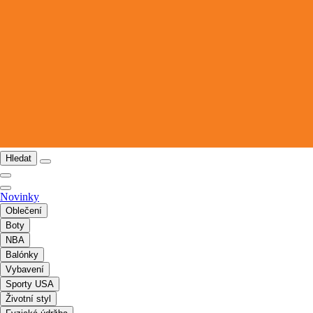
Hledat
Novinky
Oblečení
Boty
NBA
Balónky
Vybavení
Sporty USA
Životní styl