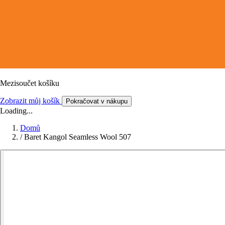
Mezisoučet košíku
Zobrazit můj košík
Pokračovat v nákupu
Loading...
Domů
/
Baret Kangol Seamless Wool 507