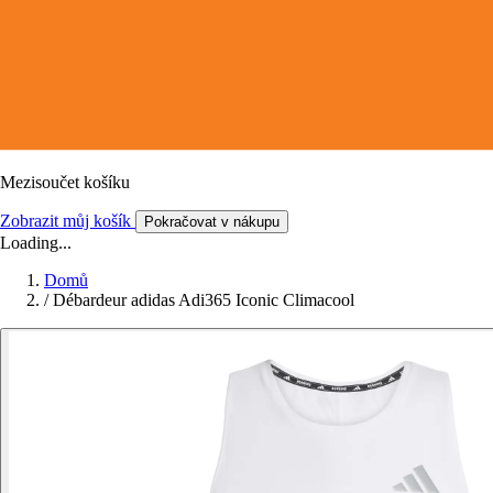
Mezisoučet košíku
Zobrazit můj košík
Pokračovat v nákupu
Loading...
Domů
/
Débardeur adidas Adi365 Iconic Climacool