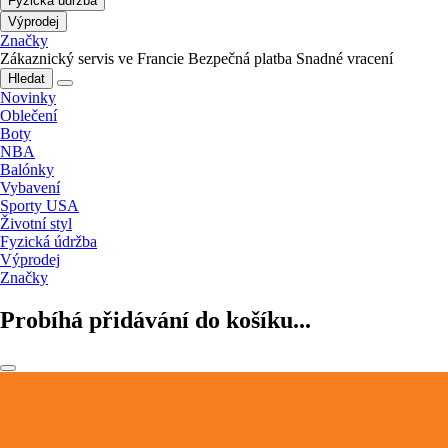
Fyzická údržba
Výprodej
Značky
Zákaznický servis ve Francie
Bezpečná platba
Snadné vracení
Hledat
Novinky
Oblečení
Boty
NBA
Balónky
Vybavení
Sporty USA
Životní styl
Fyzická údržba
Výprodej
Značky
Probíhá přidávání do košíku...