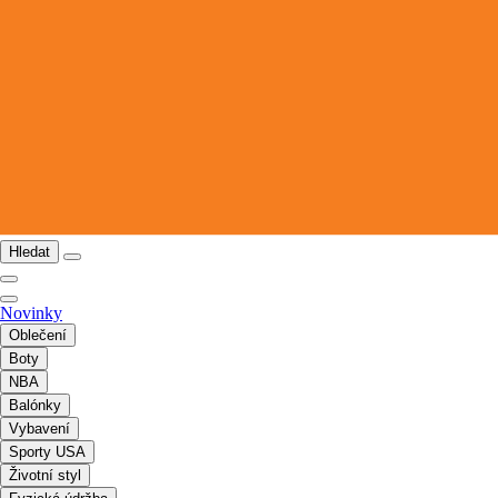
Hledat
Novinky
Oblečení
Boty
NBA
Balónky
Vybavení
Sporty USA
Životní styl