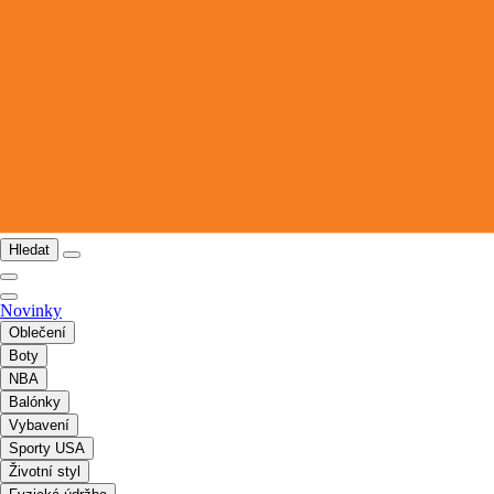
Hledat
Novinky
Oblečení
Boty
NBA
Balónky
Vybavení
Sporty USA
Životní styl