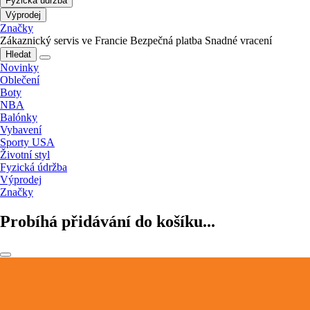
Fyzická údržba
Výprodej
Značky
Zákaznický servis ve Francie
Bezpečná platba
Snadné vracení
Hledat
Novinky
Oblečení
Boty
NBA
Balónky
Vybavení
Sporty USA
Životní styl
Fyzická údržba
Výprodej
Značky
Probíhá přidávání do košíku...