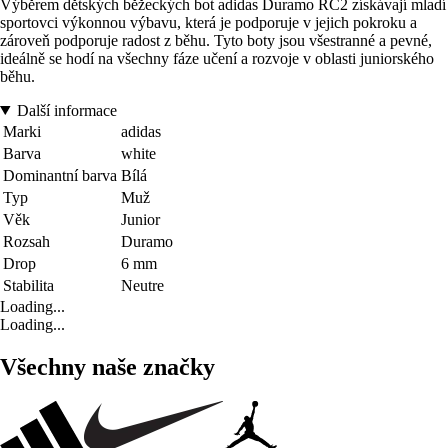
Výběrem dětských běžeckých bot adidas Duramo RC2 získávají mladí
sportovci výkonnou výbavu, která je podporuje v jejich pokroku a
zároveň podporuje radost z běhu. Tyto boty jsou všestranné a pevné,
ideálně se hodí na všechny fáze učení a rozvoje v oblasti juniorského
běhu.
Další informace
Marki
adidas
Barva
white
Dominantní barva
Bílá
Typ
Muž
Věk
Junior
Rozsah
Duramo
Drop
6 mm
Stabilita
Neutre
Loading...
Loading...
Všechny naše značky