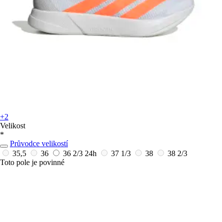
+2
Velikost
*
Průvodce velikostí
35,5
36
36 2/3
24h
37 1/3
38
38 2/3
Toto pole je povinné