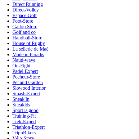
Direct Running
Direct-Volley
Espace Golf
Foot-Store
Gallop Store
Golf and co
Handball-Store
House of Rugby
La sellerie de Maé
Made in Paradis
Nauti-wave
On-Fight
Padel-Expert
Pecheur-Store
Pet and Garden
Slowood Interior
Smash-Expert
Sneak'In
Sneakids
Sport is good
Training-Fit
Trek-Expert
Triathlon-Expert
TripnBikers
Vélo-Store