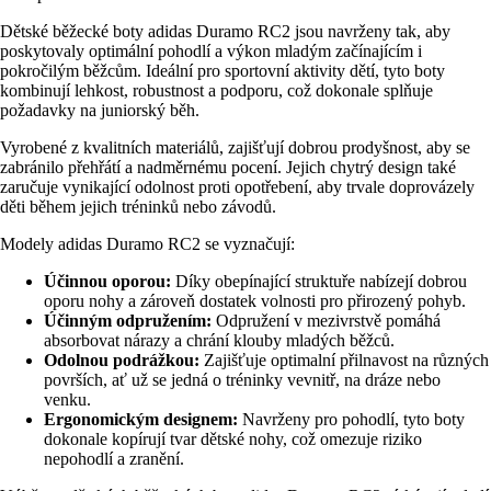
Dětské běžecké boty adidas Duramo RC2 jsou navrženy tak, aby
poskytovaly optimální pohodlí a výkon mladým začínajícím i
pokročilým běžcům. Ideální pro sportovní aktivity dětí, tyto boty
kombinují lehkost, robustnost a podporu, což dokonale splňuje
požadavky na juniorský běh.
Vyrobené z kvalitních materiálů, zajišťují dobrou prodyšnost, aby se
zabránilo přehřátí a nadměrnému pocení. Jejich chytrý design také
zaručuje vynikající odolnost proti opotřebení, aby trvale doprovázely
děti během jejich tréninků nebo závodů.
Modely adidas Duramo RC2 se vyznačují:
Účinnou oporou:
Díky obepínající struktuře nabízejí dobrou
oporu nohy a zároveň dostatek volnosti pro přirozený pohyb.
Účinným odpružením:
Odpružení v mezivrstvě pomáhá
absorbovat nárazy a chrání klouby mladých běžců.
Odolnou podrážkou:
Zajišťuje optimalní přilnavost na různých
površích, ať už se jedná o tréninky vevnitř, na dráze nebo
venku.
Ergonomickým designem:
Navrženy pro pohodlí, tyto boty
dokonale kopírují tvar dětské nohy, což omezuje riziko
nepohodlí a zranění.