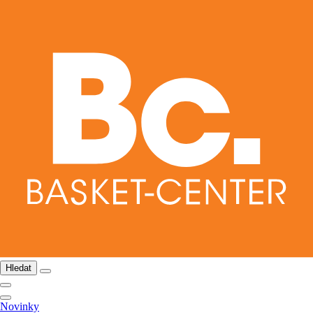
Hledat
Novinky