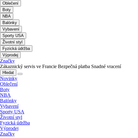
Oblečení
Boty
NBA
Balónky
Vybavení
Sporty USA
Životní styl
Fyzická údržba
Výprodej
Značky
Zákaznický servis ve Francie
Bezpečná platba
Snadné vracení
Hledat
Novinky
Oblečení
Boty
NBA
Balónky
Vybavení
Sporty USA
Životní styl
Fyzická údržba
Výprodej
Značky