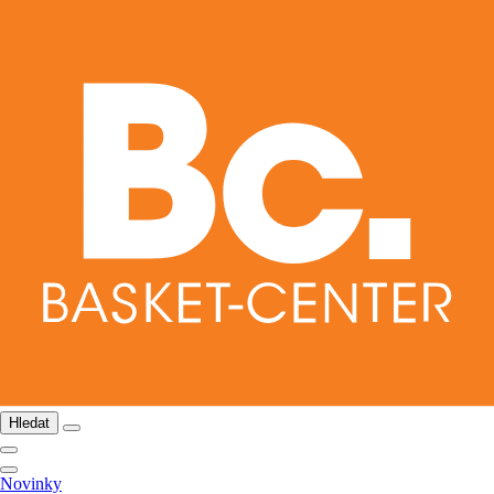
Hledat
Novinky