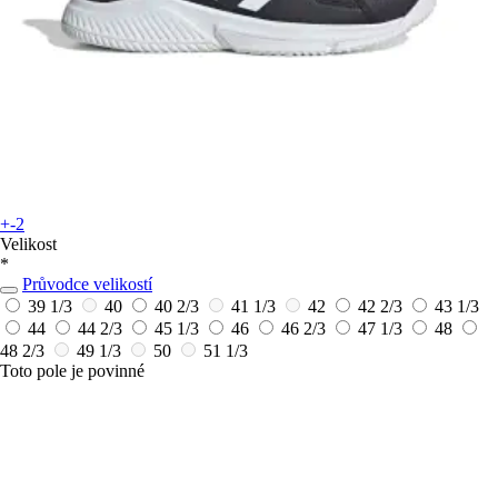
+-2
Velikost
*
Průvodce velikostí
39 1/3
40
40 2/3
41 1/3
42
42 2/3
43 1/3
44
44 2/3
45 1/3
46
46 2/3
47 1/3
48
48 2/3
49 1/3
50
51 1/3
Toto pole je povinné