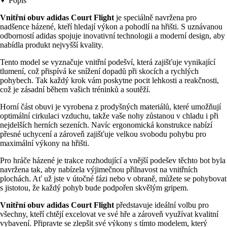
Popis
Vnitřní obuv adidas Court Flight
je speciálně navržena pro
nadšence házené, kteří hledají výkon a pohodlí na hřišti. S uznávanou
odborností adidas spojuje inovativní technologii a moderní design, aby
nabídla produkt nejvyšší kvality.
Tento model se vyznačuje vnitřní podešví, která zajišťuje vynikající
tlumení, což přispívá ke snížení dopadů při skocích a rychlých
pohybech. Tak každý krok vám poskytne pocit lehkosti a reakčnosti,
což je zásadní během vašich tréninků a soutěží.
Horní část obuvi je vyrobena z prodyšných materiálů, které umožňují
optimální cirkulaci vzduchu, takže vaše nohy zůstanou v chladu i při
nejdelších herních sezeních. Navíc ergonomická konstrukce nabízí
přesné uchycení a zároveň zajišťuje velkou svobodu pohybu pro
maximální výkony na hřišti.
Pro hráče házené je trakce rozhodující a vnější podešev těchto bot byla
navržena tak, aby nabízela výjimečnou přilnavost na vnitřních
plochách. Ať už jste v útočné fázi nebo v obraně, můžete se pohybovat
s jistotou, že každý pohyb bude podpořen skvělým gripem.
Vnitřní obuv adidas Court Flight
představuje ideální volbu pro
všechny, kteří chtějí excelovat ve své hře a zároveň využívat kvalitní
vybavení. Připravte se zlepšit své výkony s tímto modelem, který