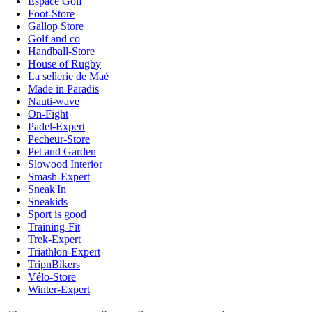
Espace Golf
Foot-Store
Gallop Store
Golf and co
Handball-Store
House of Rugby
La sellerie de Maé
Made in Paradis
Nauti-wave
On-Fight
Padel-Expert
Pecheur-Store
Pet and Garden
Slowood Interior
Smash-Expert
Sneak'In
Sneakids
Sport is good
Training-Fit
Trek-Expert
Triathlon-Expert
TripnBikers
Vélo-Store
Winter-Expert