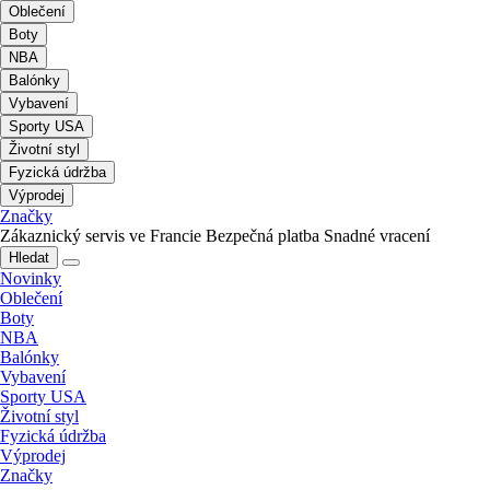
Oblečení
Boty
NBA
Balónky
Vybavení
Sporty USA
Životní styl
Fyzická údržba
Výprodej
Značky
Zákaznický servis ve Francie
Bezpečná platba
Snadné vracení
Hledat
Novinky
Oblečení
Boty
NBA
Balónky
Vybavení
Sporty USA
Životní styl
Fyzická údržba
Výprodej
Značky