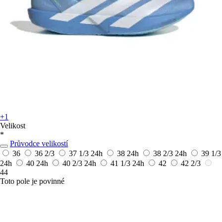
+1
Velikost
*
Průvodce velikostí
36
36 2/3
37 1/3
24h
38
24h
38 2/3
24h
39 1/3
24h
40
24h
40 2/3
24h
41 1/3
24h
42
42 2/3
44
Toto pole je povinné