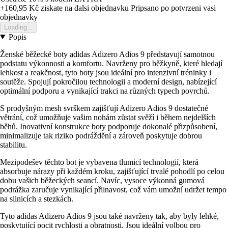
+160,95 Kč
ziskate na dalsi objednavku
Pripsano po potvrzeni vasi
objednavky
Loading...
Popis
Ženské běžecké boty adidas Adizero Adios 9 představují samotnou
podstatu výkonnosti a komfortu. Navrženy pro běžkyně, které hledají
lehkost a reakčnost, tyto boty jsou ideální pro intenzivní tréninky i
soutěže. Spojují pokročilou technologii a moderní design, nabízející
optimální podporu a vynikající trakci na různých typech povrchů.
S prodyšným mesh svrškem zajišťují Adizero Adios 9 dostatečné
větrání, což umožňuje vašim nohám zůstat svěží i během nejdelších
běhů. Inovativní konstrukce boty podporuje dokonalé přizpůsobení,
minimalizuje tak riziko podráždění a zároveň poskytuje dobrou
stabilitu.
Mezipodešev těchto bot je vybavena tlumicí technologií, která
absorbuje nárazy při každém kroku, zajišťující trvalé pohodlí po celou
dobu vašich běžeckých seancí. Navíc, vysoce výkonná gumová
podrážka zaručuje vynikající přilnavost, což vám umožní udržet tempo
na silnicích a stezkách.
Tyto adidas Adizero Adios 9 jsou také navrženy tak, aby byly lehké,
poskytující pocit rychlosti a obratnosti. Jsou ideální volbou pro