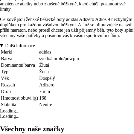
amatérské atletky nebo zkušené běžkyně, které chtějí posunout své
limity.
Celkově jsou ženské běžecké boty adidas Adizero Adios 9 nezbytným
doplňkem pro každou vášnivou běžkyni. Ať už se připravujete na svůj
příští maraton, nebo prostě chcete jen užít příjemný běh, tyto boty splní
všechny vaše potřeby a posunou vás k vašim sportovním cílům.
Další informace
Marki
adidas
Barva
syello/aurplu/powplu
Dominantní barva
Žlutá
Typ
Žena
Věk
Dospělý
Rozsah
Adizero
Drop
7 mm
Hmotnost obuvi (g)
168
Stabilita
Neutre
Loading...
Loading...
Všechny naše značky