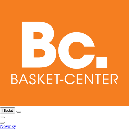
Hledat
Novinky