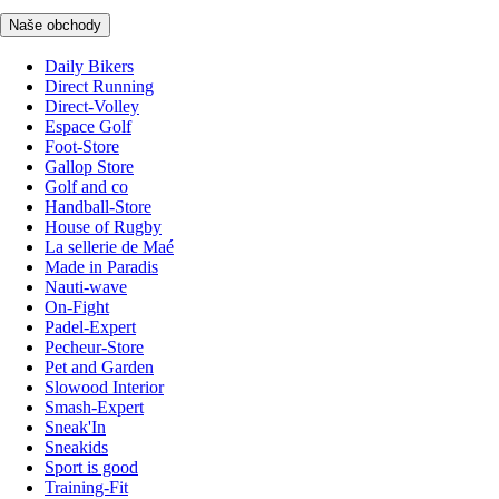
Naše obchody
Daily Bikers
Direct Running
Direct-Volley
Espace Golf
Foot-Store
Gallop Store
Golf and co
Handball-Store
House of Rugby
La sellerie de Maé
Made in Paradis
Nauti-wave
On-Fight
Padel-Expert
Pecheur-Store
Pet and Garden
Slowood Interior
Smash-Expert
Sneak'In
Sneakids
Sport is good
Training-Fit