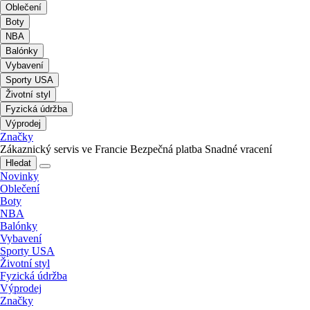
Oblečení
Boty
NBA
Balónky
Vybavení
Sporty USA
Životní styl
Fyzická údržba
Výprodej
Značky
Zákaznický servis ve Francie
Bezpečná platba
Snadné vracení
Hledat
Novinky
Oblečení
Boty
NBA
Balónky
Vybavení
Sporty USA
Životní styl
Fyzická údržba
Výprodej
Značky