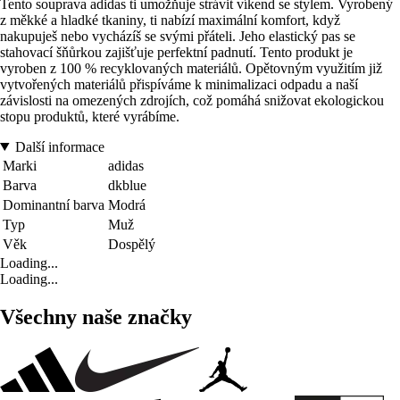
Tento souprava adidas ti umožňuje strávit víkend se stylem. Vyrobený
z měkké a hladké tkaniny, ti nabízí maximální komfort, když
nakupuješ nebo vycházíš se svými přáteli. Jeho elastický pas se
stahovací šňůrkou zajišťuje perfektní padnutí. Tento produkt je
vyroben z 100 % recyklovaných materiálů. Opětovným využitím již
vytvořených materiálů přispíváme k minimalizaci odpadu a naší
závislosti na omezených zdrojích, což pomáhá snižovat ekologickou
stopu produktů, které vyrábíme.
Další informace
Marki
adidas
Barva
dkblue
Dominantní barva
Modrá
Typ
Muž
Věk
Dospělý
Loading...
Loading...
Všechny naše značky