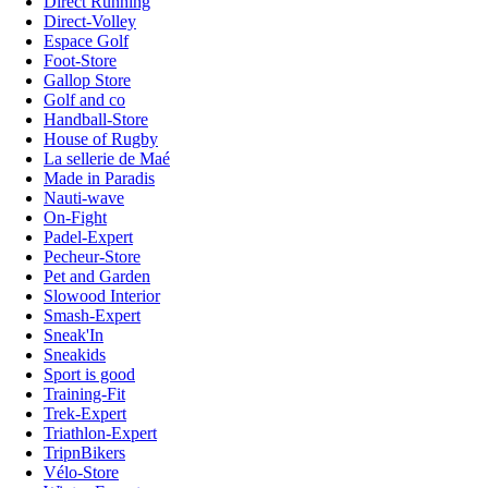
Direct Running
Direct-Volley
Espace Golf
Foot-Store
Gallop Store
Golf and co
Handball-Store
House of Rugby
La sellerie de Maé
Made in Paradis
Nauti-wave
On-Fight
Padel-Expert
Pecheur-Store
Pet and Garden
Slowood Interior
Smash-Expert
Sneak'In
Sneakids
Sport is good
Training-Fit
Trek-Expert
Triathlon-Expert
TripnBikers
Vélo-Store