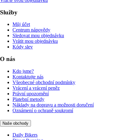
Vraťte svou objednávku
Služby
Můj účet
Centrum nápovědy
Sledovat mou objednávku
Vrátit mou objednávku
Kódy slev
O nás
Kdo jsme?
Kontaktujte nás
Všeobecné obchodní podmínky
Vrácení a vrácení peněz
Právní upozornění
Platební metody
Náklady na dopravu a možnosti doručení
Oznámení o ochraně soukromí
Naše obchody
Daily Bikers