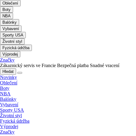
Oblečení
Boty
NBA
Balónky
Vybavení
Sporty USA
Životní styl
Fyzická údržba
Výprodej
Značky
Zákaznický servis ve Francie
Bezpečná platba
Snadné vracení
Hledat
Novinky
Oblečení
Boty
NBA
Balónky
Vybavení
Sporty USA
Životní styl
Fyzická údržba
Výprodej
Značky