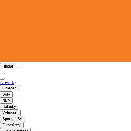
Hledat
Novinky
Oblečení
Boty
NBA
Balónky
Vybavení
Sporty USA
Životní styl