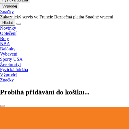
Fyzická údržba
Výprodej
Značky
Zákaznický servis ve Francie
Bezpečná platba
Snadné vracení
Hledat
Novinky
Oblečení
Boty
NBA
Balónky
Vybavení
Sporty USA
Životní styl
Fyzická údržba
Výprodej
Značky
Probíhá přidávání do košíku...