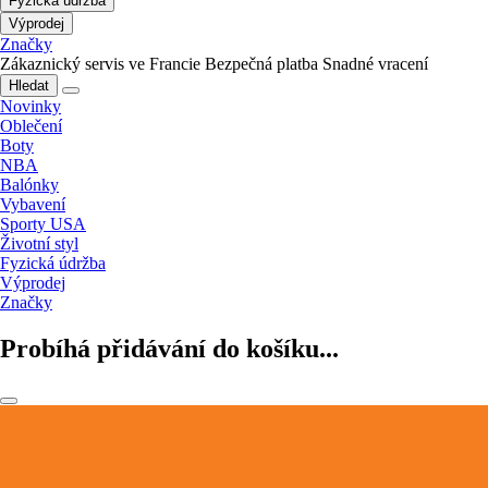
Fyzická údržba
Výprodej
Značky
Zákaznický servis ve Francie
Bezpečná platba
Snadné vracení
Hledat
Novinky
Oblečení
Boty
NBA
Balónky
Vybavení
Sporty USA
Životní styl
Fyzická údržba
Výprodej
Značky
Probíhá přidávání do košíku...