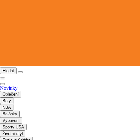
Hledat
Novinky
Oblečení
Boty
NBA
Balónky
Vybavení
Sporty USA
Životní styl