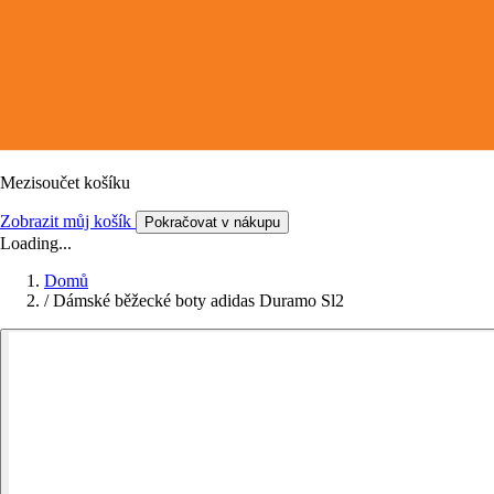
Mezisoučet košíku
Zobrazit můj košík
Pokračovat v nákupu
Loading...
Domů
/
Dámské běžecké boty adidas Duramo Sl2