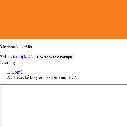
Mezisoučet košíku
Zobrazit můj košík
Pokračovat v nákupu
Loading...
Domů
/
Běžecké boty adidas Duramo SL 2