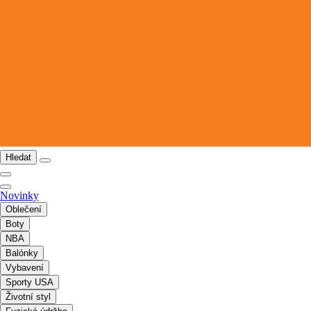
Hledat
Novinky
Oblečení
Boty
NBA
Balónky
Vybavení
Sporty USA
Životní styl