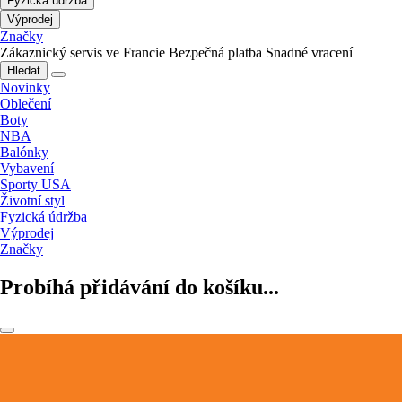
Fyzická údržba
Výprodej
Značky
Zákaznický servis ve Francie
Bezpečná platba
Snadné vracení
Hledat
Novinky
Oblečení
Boty
NBA
Balónky
Vybavení
Sporty USA
Životní styl
Fyzická údržba
Výprodej
Značky
Probíhá přidávání do košíku...