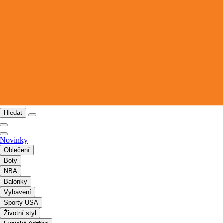
Hledat
Novinky
Oblečení
Boty
NBA
Balónky
Vybavení
Sporty USA
Životní styl