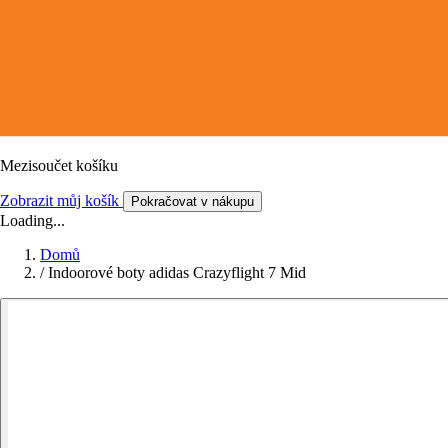
Mezisoučet košíku
Zobrazit můj košík
Pokračovat v nákupu
Loading...
Domů
/
Indoorové boty adidas Crazyflight 7 Mid