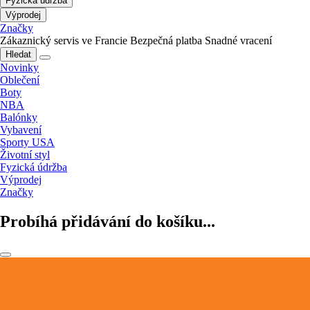
Fyzická údržba
Výprodej
Značky
Zákaznický servis ve Francie
Bezpečná platba
Snadné vracení
Hledat
Novinky
Oblečení
Boty
NBA
Balónky
Vybavení
Sporty USA
Životní styl
Fyzická údržba
Výprodej
Značky
Probíhá přidávání do košíku...