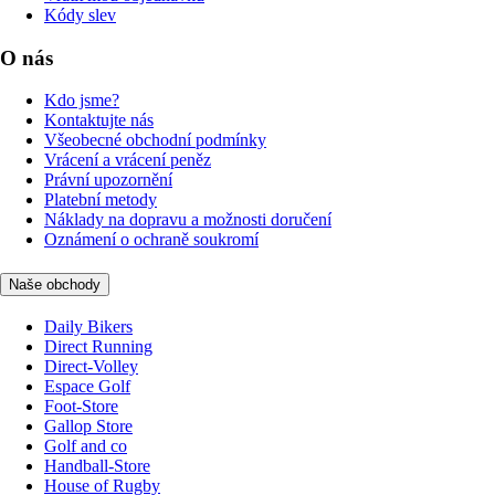
Kódy slev
O nás
Kdo jsme?
Kontaktujte nás
Všeobecné obchodní podmínky
Vrácení a vrácení peněz
Právní upozornění
Platební metody
Náklady na dopravu a možnosti doručení
Oznámení o ochraně soukromí
Naše obchody
Daily Bikers
Direct Running
Direct-Volley
Espace Golf
Foot-Store
Gallop Store
Golf and co
Handball-Store
House of Rugby