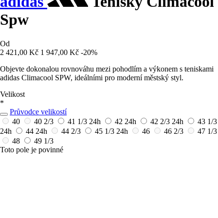
adidas
Tenisky Climacool
Spw
Od
2 421,00 Kč
1 947,00 Kč
-20%
Objevte dokonalou rovnováhu mezi pohodlím a výkonem s teniskami
adidas Climacool SPW, ideálními pro moderní městský styl.
Velikost
*
Průvodce velikostí
40
40 2/3
41 1/3
24h
42
24h
42 2/3
24h
43 1/3
24h
44
24h
44 2/3
45 1/3
24h
46
46 2/3
47 1/3
48
49 1/3
Toto pole je povinné