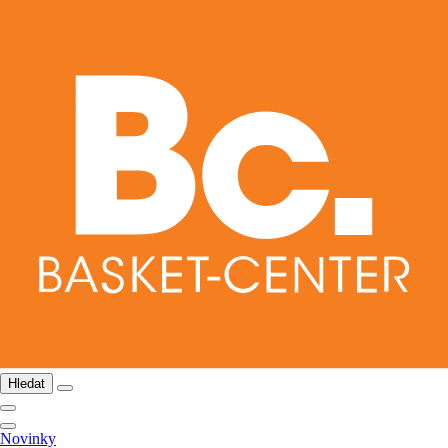
Hledat
Novinky