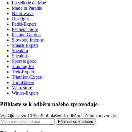
La sellerie de Maé
Made in Paradis
Nauti-wave
On-Fight
Padel-Expert
Pecheur-Store
Pet and Garden
Slowood Interior
Smash-Expert
Sneak'In
Sneakids
Sport is good
Training-Fit
Trek-Expert
Triathlon-Expert
TripnBikers
Vélo-Store
Winter-Expert
Přihlaste se k odběru našeho zpravodaje
Využijte slevu 10 % při přihlášení k odběru našeho zpravodaje.
Přihlásit se k odběru