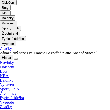
Oblečení
Boty
NBA
Balónky
Vybavení
Sporty USA
Životní styl
Fyzická údržba
Výprodej
Značky
Zákaznický servis ve Francie
Bezpečná platba
Snadné vracení
Hledat
Novinky
Oblečení
Boty
NBA
Balónky
Vybavení
Sporty USA
Životní styl
Fyzická údržba
Výprodej
Značky