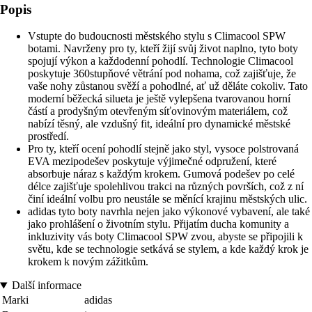
Popis
Vstupte do budoucnosti městského stylu s Climacool SPW
botami. Navrženy pro ty, kteří žijí svůj život naplno, tyto boty
spojují výkon a každodenní pohodlí. Technologie Climacool
poskytuje 360stupňové větrání pod nohama, což zajišťuje, že
vaše nohy zůstanou svěží a pohodlné, ať už děláte cokoliv. Tato
moderní běžecká silueta je ještě vylepšena tvarovanou horní
částí a prodyšným otevřeným síťovinovým materiálem, což
nabízí těsný, ale vzdušný fit, ideální pro dynamické městské
prostředí.
Pro ty, kteří ocení pohodlí stejně jako styl, vysoce polstrovaná
EVA mezipodešev poskytuje výjimečné odpružení, které
absorbuje náraz s každým krokem. Gumová podešev po celé
délce zajišťuje spolehlivou trakci na různých površích, což z ní
činí ideální volbu pro neustále se měnící krajinu městských ulic.
adidas tyto boty navrhla nejen jako výkonové vybavení, ale také
jako prohlášení o životním stylu. Přijatím ducha komunity a
inkluzivity vás boty Climacool SPW zvou, abyste se připojili k
světu, kde se technologie setkává se stylem, a kde každý krok je
krokem k novým zážitkům.
Další informace
Marki
adidas